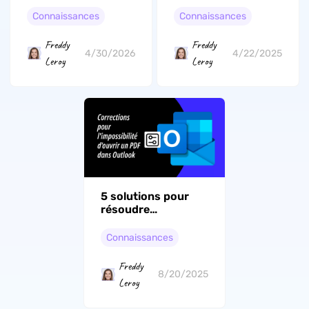
documents Scribd
au format PDF :
au format PDF et
guide étape par
Connaissances
Connaissances
les utiliser
étape
Freddy
Freddy
4/30/2026
4/22/2025
Leroy
Leroy
5 solutions pour
résoudre
l'impossibilité
d'ouvrir un PDF
Connaissances
dans Outlook
Freddy
8/20/2025
Leroy