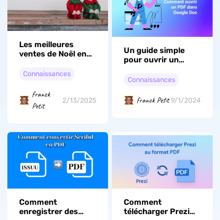
Les meilleures
Un guide simple
ventes de Noël en
pour ouvrir un
ligne : Préparez-
fichier PDF dans
vous pour la fête
Connaissances
Google Docs
Connaissances
franck
franck Petit
2/13/2025
9/1/2024
Petit
Comment
Comment
enregistrer des
télécharger Prezi