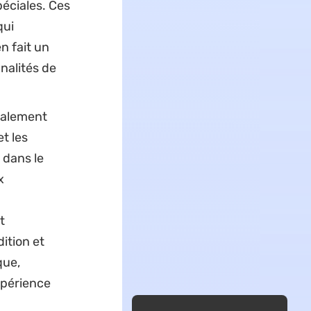
éciales. Ces
qui
n fait un
nalités de
ialement
t les
 dans le
x
t
ition et
que,
expérience