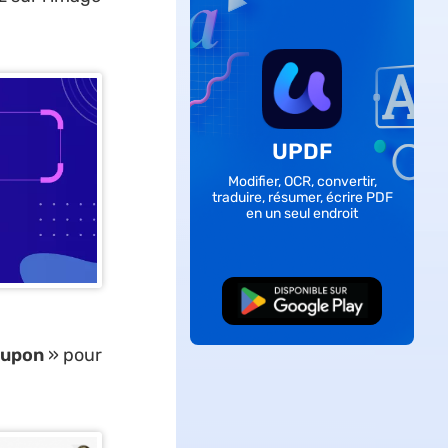
UPDF
Modifier, OCR, convertir,
traduire, résumer, écrire PDF
en un seul endroit
TÉLÉCHARGER
oupon
» pour