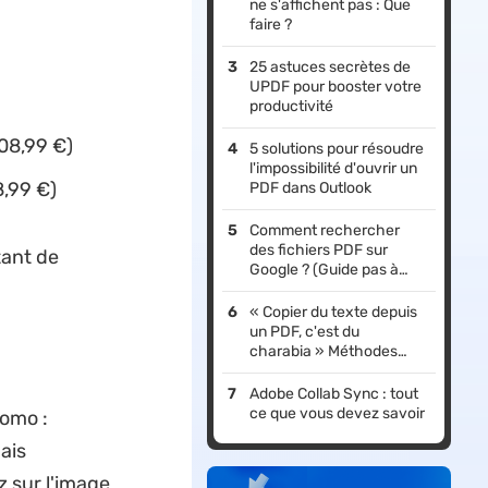
ne s'affichent pas : Que
faire ?
25 astuces secrètes de
UPDF pour booster votre
productivité
208,99 €)
5 solutions pour résoudre
l'impossibilité d'ouvrir un
8,99 €)
PDF dans Outlook
Comment rechercher
des fichiers PDF sur
tant de
Google ? (Guide pas à
pas)
« Copier du texte depuis
un PDF, c'est du
charabia » Méthodes
efficaces à 100%
Adobe Collab Sync : tout
ce que vous devez savoir
romo :
ais
 sur l'image