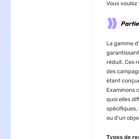
Vous voulez 
Partie
La gamme d'
garantissant
réduit. Ces 
des campagne
étant conçue
Examinons c
quoi elles di
spécifiques, 
ou d'un objec
Types de r