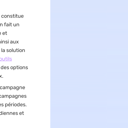
 constitue
n fait un
 et
ainsi aux
 la solution
outils
 des options
x.
e campagne
s campagnes
s périodes.
diennes et