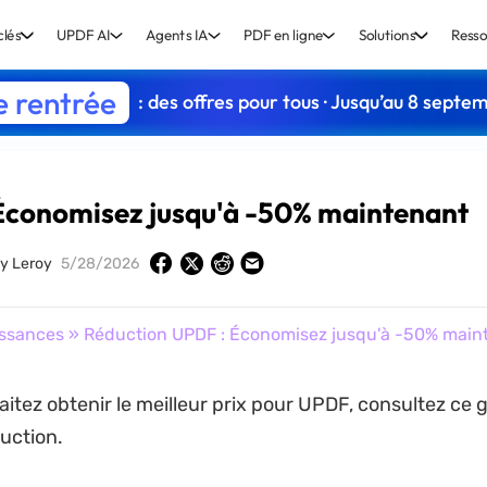
clés
UPDF AI
Agents IA
PDF en ligne
Solutions
Resso
e rentrée
: des offres pour tous · Jusqu’au 8 septe
Économisez jusqu'à -50% maintenant
y Leroy
5/28/2026
ssances
» Réduction UPDF : Économisez jusqu'à -50% main
itez obtenir le meilleur prix pour UPDF, consultez ce g
duction.