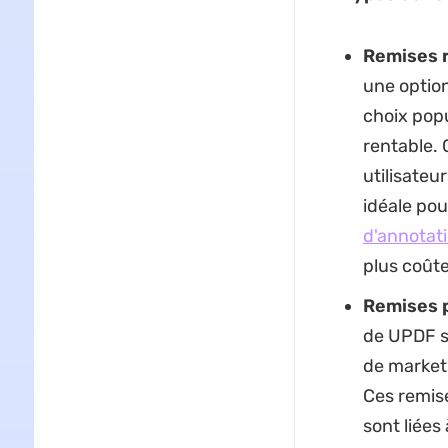
Remises r
une option
choix popu
rentable. 
utilisateu
idéale pou
d'annotat
plus coût
Remises 
de UPDF s
de market
Ces remise
sont liées