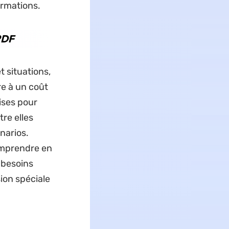
ormations.
UPDF
t situations,
re à un coût
ises pour
re elles
narios.
omprendre en
s besoins
sion spéciale