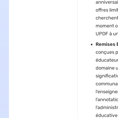
anniversai
offres lim
cherchent 
moment op
UPDF à un 
Remises É
conçues po
éducateurs
domaine un
significat
communauté
l'enseigne
l'annotati
l'administ
éducative