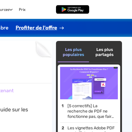
urces
Prix
TÉLÉCHARGER
mbre
Profiter de l’offre
Les plus
Les plus
populaires
partagés
tenant
[5 correctifs] La
uide sur les
recherche de PDF ne
fonctionne pas, que faire
?
Les vignettes Adobe PDF