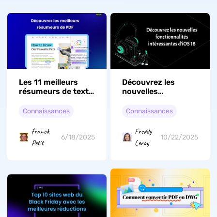
Les 11 meilleurs
Découvrez les
résumeurs de texte
nouvelles
alimentés par l'IA
fonctionnalités
intéressantes d'iOS
Connaissances
Connaissances
18
franck
Freddy
6/18/2025
10/22/2025
Petit
Leroy