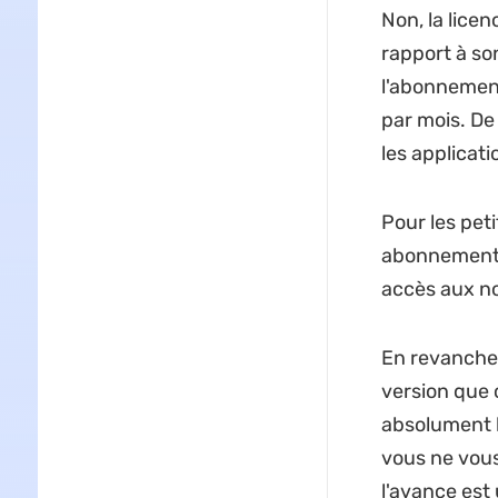
Non, la lice
rapport à so
l'abonnemen
par mois. De
les applicati
Pour les pet
abonnement 
accès aux no
En revanche,
version que 
absolument b
vous ne vous
l'avance est