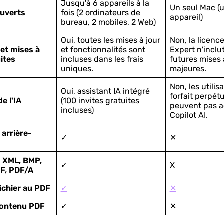
Jusqu'à 6 appareils à la
Un seul Mac (u
ouverts
fois (2 ordinateurs de
appareil)
bureau, 2 mobiles, 2 Web)
Oui, toutes les mises à jour
Non, la licenc
 et mises à
et fonctionnalités sont
Expert n'inclut
ites
incluses dans les frais
futures mises 
uniques.
majeures.
Non, les utilis
Oui, assistant IA intégré
forfait perpét
e l'IA
(100 invites gratuites
peuvent pas a
incluses)
Copilot AI.
 arrière-
✓
✕
n XML, BMP,
✓
X
FF, PDF/A
ichier au PDF
✓
✕
contenu PDF
✓
✕