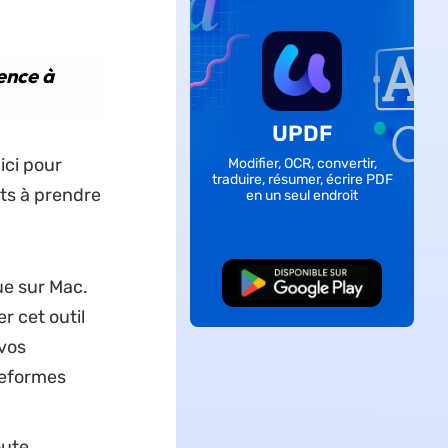
ence à
UPDF
ici pour
Modifier, OCR, convertir,
traduire, résumer, écrire PDF
nts à prendre
en un seul endroit
TÉLÉCHARGER
ue sur Mac.
r cet outil
 vos
teformes
oute