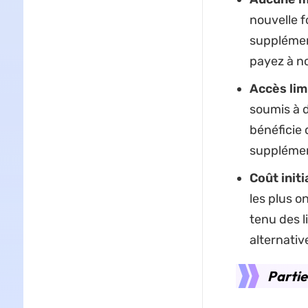
nouvelle f
supplément
payez à n
Accès limit
soumis à d
bénéficie 
supplémen
Coût initi
les plus o
tenu des l
alternativ
Partie