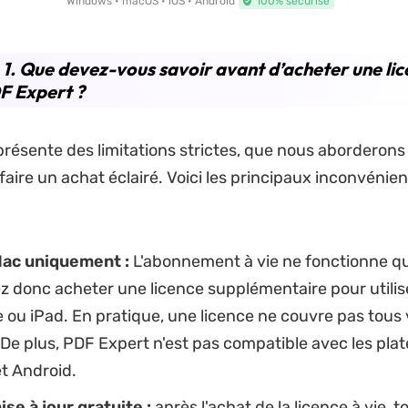
Windows • macOS • iOS • Android
100% sécurisé
 1. Que devez-vous savoir avant d’acheter une lic
F Expert ?
résente des limitations strictes, que nous aborderons 
faire un achat éclairé. Voici les principaux inconvénie
ac uniquement :
L'abonnement à vie ne fonctionne q
 donc acheter une licence supplémentaire pour utilise
 ou iPad. En pratique, une licence ne couvre pas tous
 De plus, PDF Expert n'est pas compatible avec les pla
t Android.
se à jour gratuite :
après l'achat de la licence à vie, t