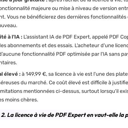
onctionnalité majeure ou mise à niveau de version ent
. Vous ne bénéficierez des dernières fonctionnalités 
ouveau.
é à l'IA :
L'assistant IA de PDF Expert, appelé PDF Copi
es abonnements et des essais. L'acheteur d'une licenc
d'aucune fonctionnalité PDF optimisée par l'IA sans pay
taires.
al élevé :
à 149,99 €, sa licence à vie est l'une des pla
néreuses du marché. Ce coût élevé est difficile à justif
imitations mentionnées ci-dessus, surtout lorsqu'il exi
es moins chères.
 2. La licence à vie de PDF Expert en vaut-elle la 