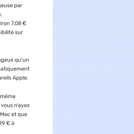
geuse par
,
viron 7,08 €
bilité sur
tageux qu'un
matiquement
reils Apple.
la même
 vous n'ayez
 Mac et que
99 € à