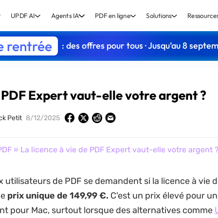
UPDF AI
Agents IA
PDF en ligne
Solutions
Ressource
e rentrée
: des offres pour tous · Jusqu’au 8 septe
e PDF Expert vaut-elle votre argent ?
ck Petit
8/12/2025
PDF
» La licence à vie de PDF Expert vaut-elle votre argent 
utilisateurs de PDF se demandent si la licence à vie 
le
prix unique de 149,99 €.
C'est un prix élevé pour u
nt pour Mac, surtout lorsque des alternatives comme