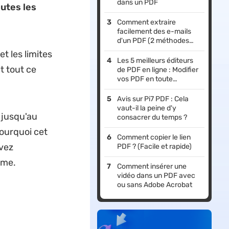
dans un PDF
utes les
Comment extraire
facilement des e-mails
d'un PDF (2 méthodes
efficaces)
t les limites
Les 5 meilleurs éditeurs
t tout ce
de PDF en ligne : Modifier
vos PDF en toute
simplicité
Avis sur Pi7 PDF : Cela
vaut-il la peine d'y
 jusqu'au
consacrer du temps ?
ourquoi cet
Comment copier le lien
uvez
PDF ? (Facile et rapide)
ême.
Comment insérer une
vidéo dans un PDF avec
ou sans Adobe Acrobat