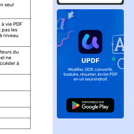
PDF avec UPDF
n seul
e à vie PDF
 pas les
à niveau
ateurs du
uel ne
UPDF
ccéder à
Modifier, OCR, convertir,
traduire, résumer, écrire PDF
en un seul endroit
TÉLÉCHARGER