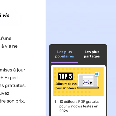
à vie
qu'une
 à vie ne
Les plus
Les plus
populaires
partagés
mises à jour
DF Expert.
s gratuites,
ouvez
re son prix,
10 éditeurs PDF gratuits
pour Windows testés en
2026