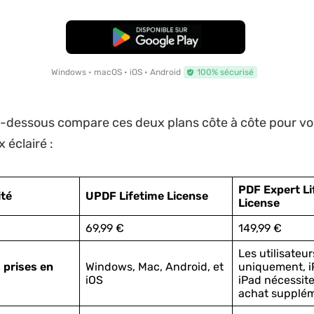
TÉLÉCHARGER
Windows • macOS • iOS • Android
100% sécurisé
i-dessous compare ces deux plans côte à côte pour vo
x éclairé :
PDF Expert Li
ité
UPDF Lifetime License
License
69,99 €
149,99 €
Les utilisateu
 prises en
Windows, Mac, Android, et
uniquement, i
iOS
iPad nécessit
achat supplém