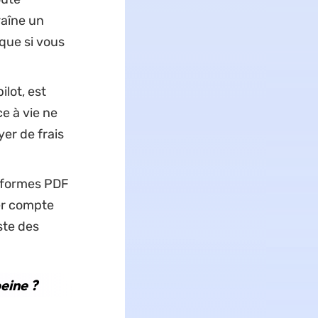
raîne un
que si vous
lot, est
e à vie ne
er de frais
teformes PDF
ier compte
ste des
peine ?