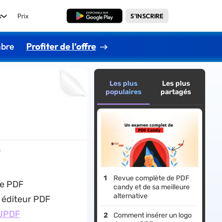
s
Prix
TÉLÉCHARGER
S'INSCRIRE
mbre
Profiter de l’offre
Les plus
Les plus
populaires
partagés
?
Revue complète de PDF
de PDF
candy et de sa meilleure
alternative
n éditeur PDF
UPDF
Comment insérer un logo