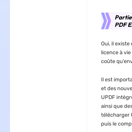
Partie
PDF E
Oui, il exis
licence à vie
coûte qu'en
Il est impor
et des nouve
UPDF intègre
ainsi que de
télécharger 
puis le comp