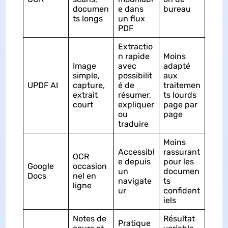
documen
e dans
bureau
ts longs
un flux
PDF
Extractio
n rapide
Moins
Image
avec
adapté
simple,
possibilit
aux
UPDF AI
capture,
é de
traitemen
extrait
résumer,
ts lourds
court
expliquer
page par
ou
page
traduire
Moins
Accessibl
rassurant
OCR
e depuis
pour les
Google
occasion
un
documen
Docs
nel en
navigate
ts
ligne
ur
confident
iels
Notes de
Résultat
Pratique