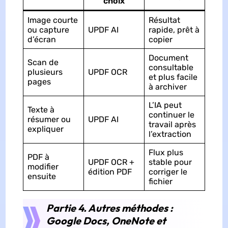
choix
Image courte
Résultat
ou capture
UPDF AI
rapide, prêt à
d’écran
copier
Document
Scan de
consultable
plusieurs
UPDF OCR
et plus facile
pages
à archiver
L’IA peut
Texte à
continuer le
résumer ou
UPDF AI
travail après
expliquer
l’extraction
Flux plus
PDF à
UPDF OCR +
stable pour
modifier
édition PDF
corriger le
ensuite
fichier
Partie 4. Autres méthodes :
Google Docs, OneNote et