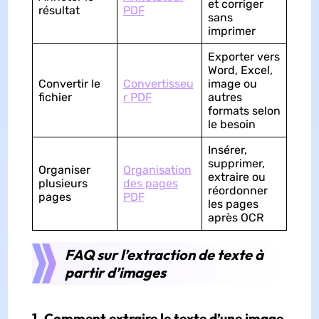
et corriger
résultat
PDF
sans
imprimer
Exporter vers
Word, Excel,
Convertir le
Convertisseu
image ou
fichier
r PDF
autres
formats selon
le besoin
Insérer,
supprimer,
Organiser
Organisation
extraire ou
plusieurs
des pages
réordonner
pages
PDF
les pages
après OCR
FAQ sur l’extraction de texte à
partir d’images
1. Comment extraire le texte d’une image