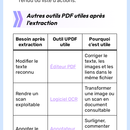
rendu ou liste d’actions.
Autres outils PDF utiles après
l’extraction
Besoin après
Outil UPDF
Pourquoi
extraction
utile
c’est utile
Corriger le
Modifier le
texte, les
texte
Éditeur PDF
images et les
reconnu
liens dans le
même fichier
Transformer
Rendre un
une image ou
scan
Logiciel OCR
un scan en
exploitable
document
consultable
Surligner,
commenter
Annoter le
Annotateur