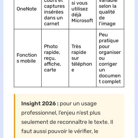
cours et
variable
si vous
captures
selon la
OneNote
utilisez
insérées
qualité
déjà
dans un
de
Microsoft
carnet
l’image
Peu
pratique
Photo
Très
pour
rapide,
rapide
organiser
Fonction
reçu,
sur
ou
s mobile
affiche,
téléphon
corriger
carte
e
un
documen
t complet
Insight 2026 :
pour un usage
professionnel, l’enjeu n’est plus
seulement de reconnaître le texte. Il
faut aussi pouvoir le vérifier, le