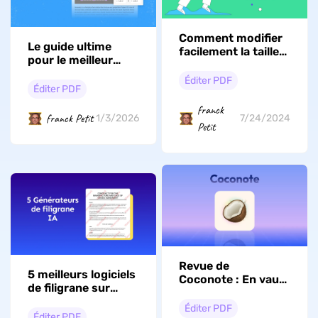
Comment modifier
Le guide ultime
facilement la taille
pour le meilleur
de la police dans les
éditeur de PDF en
fichiers PDF
Éditer PDF
arabe en 2026
Éditer PDF
franck
franck Petit
1/3/2026
7/24/2024
Petit
Revue de
5 meilleurs logiciels
Coconote : En vaut-
de filigrane sur
il la peine ?
photo avec IA
Éditer PDF
Éditer PDF