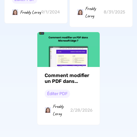
Freddy
Freddy Leroy
9/1/2024
8/31/2025
Leroy
Comment modifier
un PDF dans
Microsoft Edge :
guide avec images
Éditer PDF
Freddy
2/28/2026
Leroy