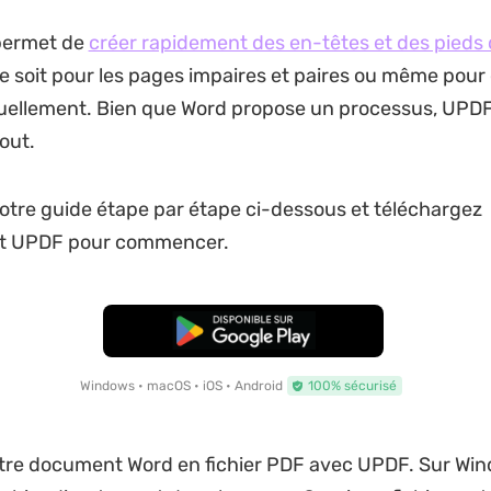
permet de
créer rapidement des en-têtes et des pieds
ce soit pour les pages impaires et paires ou même pou
uellement. Bien que Word propose un processus, UPDF 
out.
tre guide étape par étape ci-dessous et téléchargez
t UPDF pour commencer.
TÉLÉCHARGER
Windows • macOS • iOS • Android
100% sécurisé
tre document Word en fichier PDF avec UPDF. Sur Wind