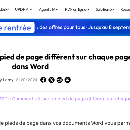
clés
UPDF AI
Agents IA
PDF en ligne
Solutions
Resso
e rentrée
: des offres pour tous · Jusqu’au 8 septe
pied de page différent sur chaque pag
dans Word
y Leroy
8/20/2024
PDF
» Comment utiliser un pied de page différent sur chaq
n de pieds de page dans vos documents Word vous perm