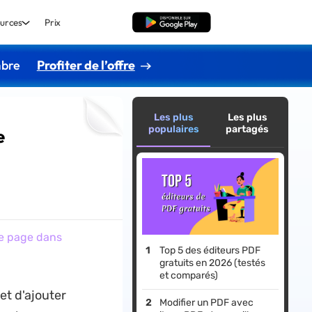
urces
Prix
TÉLÉCHARGER
mbre
Profiter de l’offre
Les plus
Les plus
populaires
partagés
e
ue page dans
Top 5 des éditeurs PDF
gratuits en 2026 (testés
et comparés)
et d'ajouter
Modifier un PDF avec