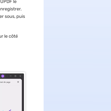
t UPDF le
nregistrer.
er sous, puis
r le côté