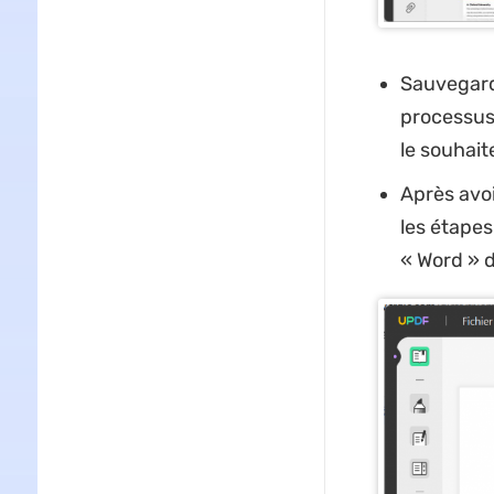
Sauvegard
processus
le souhait
Après avoi
les étapes
« Word » da