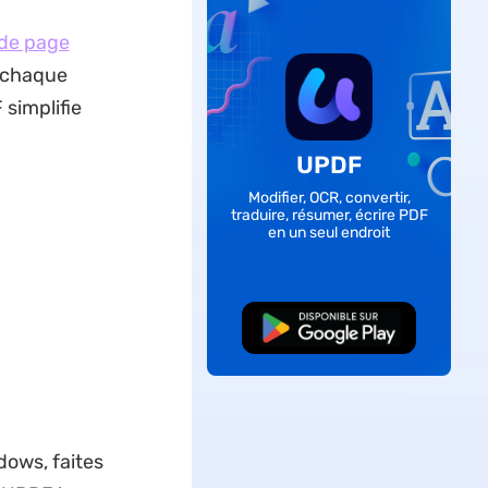
 de page
r chaque
simplifie
UPDF
Modifier, OCR, convertir,
traduire, résumer, écrire PDF
en un seul endroit
TÉLÉCHARGER
ows, faites