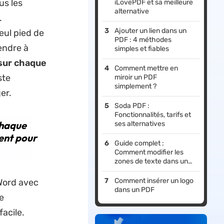
us les
iLovePDF et sa meilleure
alternative
.
Ajouter un lien dans un
eul pied de
PDF : 4 méthodes
endre à
simples et fiables
 sur chaque
Comment mettre en
ste
miroir un PDF
simplement ?
er.
Soda PDF :
Fonctionnalités, tarifs et
chaque
ses alternatives
ent pour
Guide complet :
Comment modifier les
zones de texte dans un
PDF
Comment insérer un logo
Word avec
dans un PDF
e
 facile.