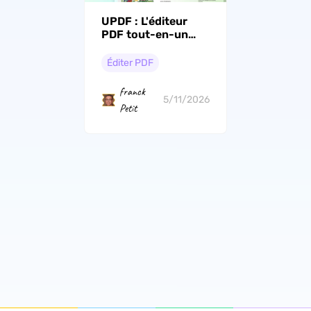
UPDF : L'éditeur
PDF tout-en-un
alimenté par l'IA qui
redéfinit les flux de
Éditer PDF
travail
professionnels en
franck
2026
5/11/2026
Petit