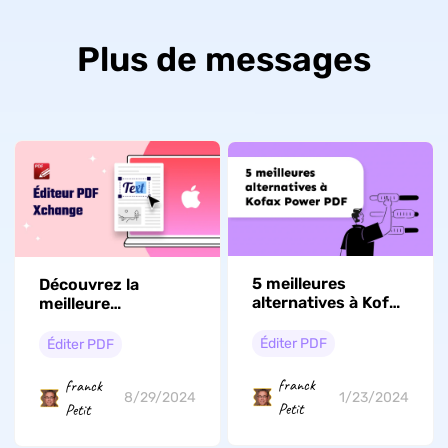
Plus de messages
5 meilleures
Découvrez la
alternatives à Kofax
meilleure
Power PDF
alternative à PDF
Xchange Editor
Éditer PDF
Éditer PDF
franck
franck
1/23/2024
8/29/2024
Petit
Petit