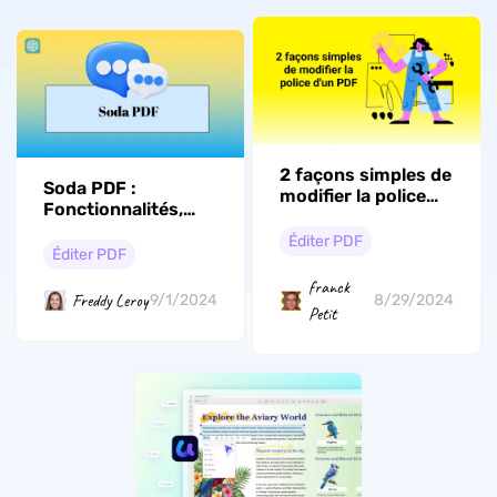
2 façons simples de
Soda PDF :
modifier la police
Fonctionnalités,
d'un PDF
tarifs et ses
Éditer PDF
alternatives
Éditer PDF
franck
Freddy Leroy
9/1/2024
8/29/2024
Petit