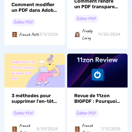
Comment rendre
Comment modifier
un PDF transparent
un PDF dans Adobe
? (Facile et rapide)
Acrobat ? FAQ &
Éditer PDF
meilleure
Éditer PDF
alternative (UPDF)
Freddy
franck Petit
3/3/2026
11/20/2024
Leroy
3 méthodes pour
Revue de 11zon
supprimer l'en-tête
BIGPDF : Pourquoi
et le pied de page
ne pas le
d'un PDF
recommander ?
Éditer PDF
Éditer PDF
franck
franck
8/29/2024
7/13/2025