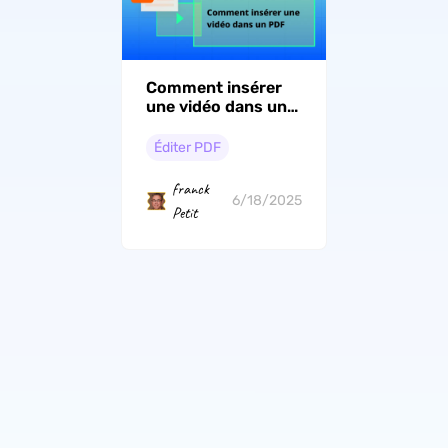
Comment insérer
une vidéo dans un
PDF avec ou sans
Adobe Acrobat
Éditer PDF
franck
6/18/2025
Petit