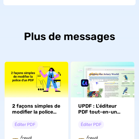
Plus de messages
2 façons simples de
UPDF : L'éditeur
modifier la police
PDF tout-en-un
d'un PDF
alimenté par l'IA qui
redéfinit les flux de
Éditer PDF
Éditer PDF
travail
professionnels en
franck
franck