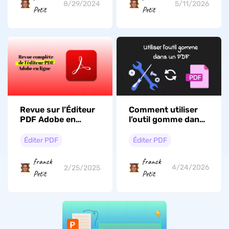
2026
8/29/2024
5/11/2026
Petit
Petit
Comment utiliser
Revue sur l’Éditeur
l’outil gomme dans
PDF Adobe en
un PDF : 5
ligne :
méthodes simples
Fonctionnalités,
Éditer PDF
Éditer PDF
avec UPDF
prix, avantages et
inconvénients
franck
franck
4/24/2026
2/25/2025
Petit
Petit