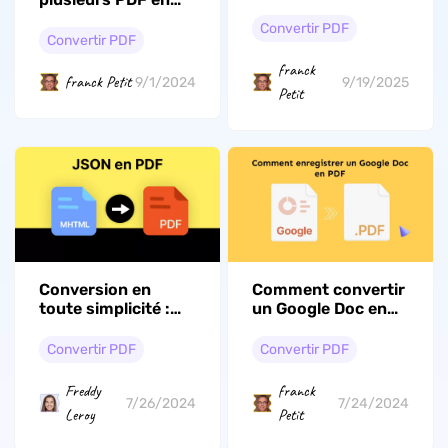
PDF modifiable
JPG comme un pro
avec OCR
Convertir PDF
Convertir PDF
franck
franck Petit
9/1/2024
9/19/2025
Petit
Conversion en
Comment convertir
toute simplicité :
un Google Doc en
Votre guide ultime
PDF
pour convertir un
Convertir PDF
Convertir PDF
fichier JSON en PDF
Freddy
franck
7/26/2024
7/24/2024
Leroy
Petit