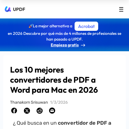
UPDF
La mejor alternativa a
Acrobat
en 2026 Descubre por qué más de 4 millones de profesionales se
han pasado a UPDF.
Empieza gratis
Los 10 mejores
convertidores de PDF a
Word para Mac en 2026
Thanakorn Srisuwan
1/3/2026
¿ Qué busca en un
convertidor de PDF a