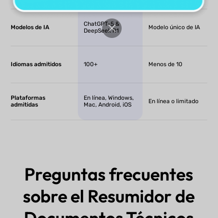
ChatGPT-5 &
Modelos de IA
Modelo único de IA
DeepSeek R1
Idiomas admitidos
100+
Menos de 10
Plataformas
En línea, Windows,
En línea o limitado
admitidas
Mac, Android, iOS
Preguntas frecuentes
sobre el Resumidor de
Documentos Técnicos