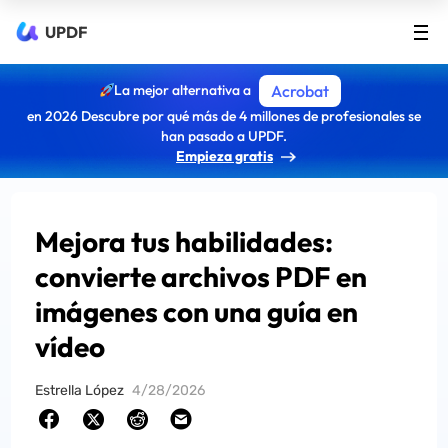
UPDF
La mejor alternativa a
Acrobat
en 2026 Descubre por qué más de 4 millones de profesionales se
han pasado a UPDF.
Empieza gratis
Mejora tus habilidades:
convierte archivos PDF en
imágenes con una guía en
vídeo
Estrella López
4/28/2026