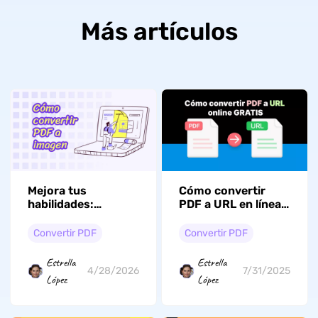
Más artículos
Mejora tus
Cómo convertir
habilidades:
PDF a URL en línea
convierte archivos
gratis (2 maneras
PDF en imágenes
efectivas)
Convertir PDF
Convertir PDF
con una guía en
vídeo
Estrella
Estrella
4/28/2026
7/31/2025
López
López