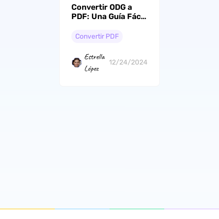
Convertir ODG a
PDF: Una Guía Fácil
con Pasos
Detallados
Convertir PDF
Estrella
12/24/2024
López