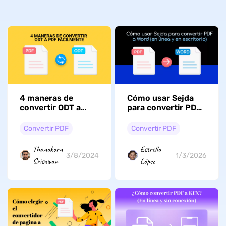
4 maneras de
Cómo usar Sejda
convertir ODT a
para convertir PDF
PDF fácilmente -
a Word (en línea y
Guía paso a paso
en escritorio): Guía
Convertir PDF
Convertir PDF
2026
Thanakorn
Estrella
3/8/2024
1/3/2026
Srisuwan
López