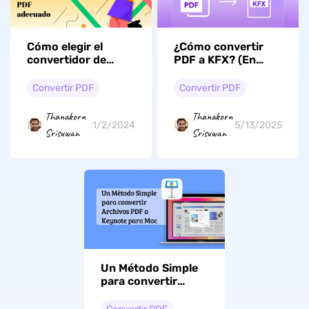
Cómo elegir el
¿Cómo convertir
convertidor de
PDF a KFX? (En
pagina a PDF
línea y sin
adecuado
conexión)
Convertir PDF
Convertir PDF
Thanakorn
Thanakorn
1/2/2024
5/13/2025
Srisuwan
Srisuwan
Un Método Simple
para convertir
Archivos PDF a
Keynote para Mac