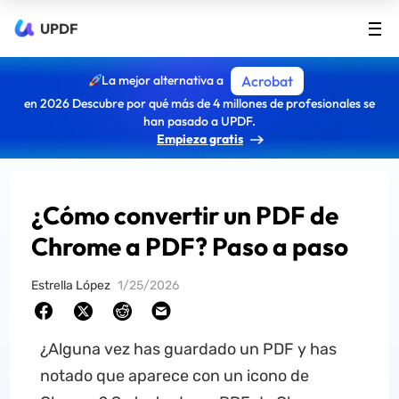
UPDF
La mejor alternativa a
Acrobat
en 2026 Descubre por qué más de 4 millones de profesionales se
han pasado a UPDF.
Empieza gratis
¿Cómo convertir un PDF de
Chrome a PDF? Paso a paso
Estrella López
1/25/2026
¿Alguna vez has guardado un PDF y has
notado que aparece con un icono de