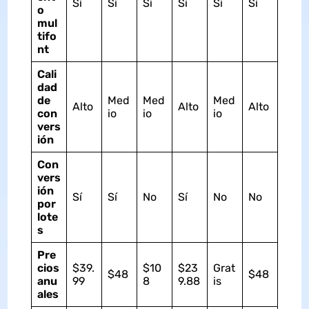
Sí
Sí
Sí
Sí
Sí
Sí
o
mul
tifo
nt
Cali
dad
de
Med
Med
Med
Alto
Alto
Alto
con
io
io
io
vers
ión
Con
vers
ión
Sí
Sí
No
Sí
No
No
por
lote
s
Pre
cios
$39.
$10
$23
Grat
$48
$48
anu
99
8
9.88
is
ales