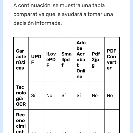
A continuación, se muestra una tabla
comparativa que le ayudará a tomar una
decisión informada.
Ado
be
Car
PDF
iLov
Sma
Acr
Pdf
acte
UPD
Con
ePD
llpd
oba
2jp
rísti
F
vert
F
f
t
g
cas
er
Onli
ne
Tec
nolo
Sí
No
Sí
Sí
No
No
gía
OCR
Rec
ono
cimi
ent