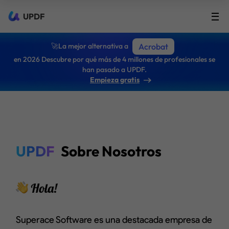
UPDF
🚀La mejor alternativa a
Acrobat
en 2026 Descubre por qué más de 4 millones de profesionales se
han pasado a UPDF.
Empieza gratis
UPDF
Sobre Nosotros
Superace Software es una destacada empresa de