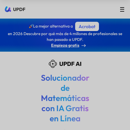
UPDF
La mejor alternativa a
Acrobat
en 2026 Descubre por qué más de 4 millones de profesionales se
han pasado a UPDF.
Empieza gratis
UPDF AI
Solucionador
de
Matemáticas
con IA Gratis
en Línea