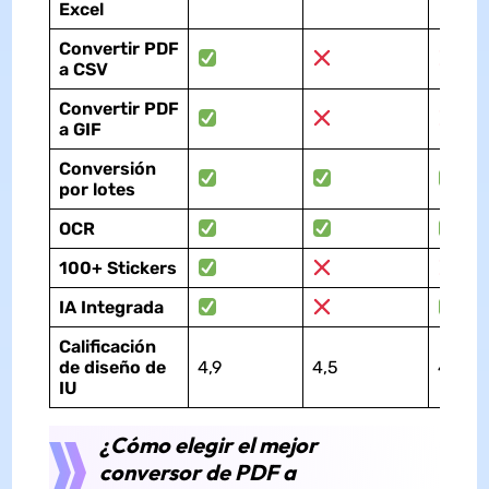
Excel
Convert
ir
PDF
a
CSV
Convert
ir
PDF
a
GIF
Conversión
por lotes
OCR
100+ Stickers
IA Integrada
Calificación
de diseño de
4,9
4,5
4,6
IU
¿Cómo elegir el mejor
conversor de PDF a