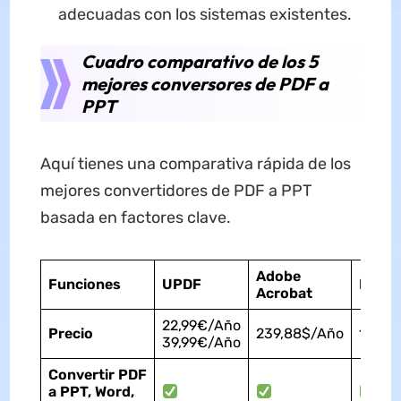
adecuadas con los sistemas existentes.
Cuadro comparativo de los 5
mejores conversores de PDF a
PPT
Aquí tienes una comparativa rápida de los
mejores convertidores de PDF a PPT
basada en factores clave.
Adobe
Funciones
UPDF
Foxit
Acrobat
22,99€/Año
Precio
239,88$/Año
139,9
39,99€/Año
Convert
ir
PDF
a
PPT, Word,