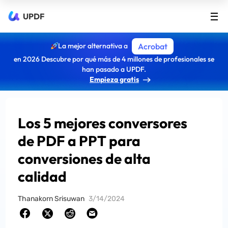
UPDF
La mejor alternativa a
Acrobat
en 2026 Descubre por qué más de 4 millones de profesionales se
han pasado a UPDF.
Empieza gratis
Los 5 mejores conversores
de PDF a PPT para
conversiones de alta
calidad
Thanakorn Srisuwan
3/14/2024