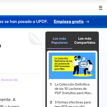
es se han pasado a UPDF.
Empieza gratis
Los más
Los más
Populares
Compartidos
n
n busca de
La Colección Definitiva
de los 10 Lectores de
PDF Gratuitos para Mac (
Compatibles con macOS
mente. A
Tahoe)
3 formas efectivas para
F y luego
leer PDF en voz alta