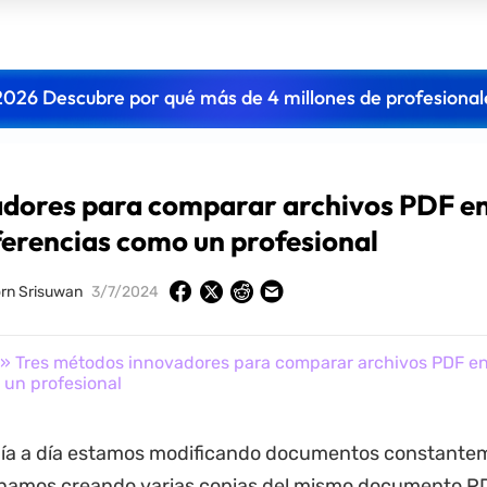
2026 Descubre por qué más de 4 millones de profesional
adores para comparar archivos PDF e
ferencias como un profesional
rn Srisuwan
3/7/2024
» Tres métodos innovadores para comparar archivos PDF e
 un profesional
día a día estamos modificando documentos constante
inamos creando varias copias del mismo documento PD