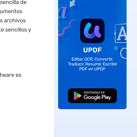
sencilla de
ocumentos
s archivos
 sencillos y
UPDF
Editar, OCR, Convertir,
Traducir, Resumir, Escribir
PDF en UPDF
ftware es
Descarga Gratuita