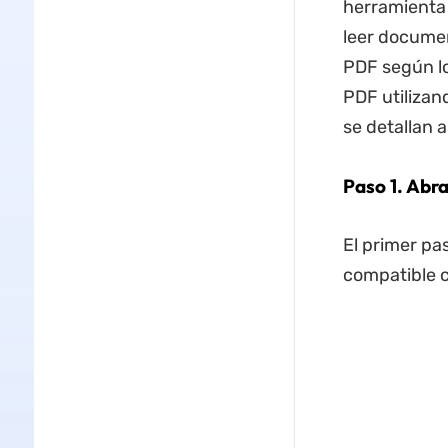
herramienta 
leer docume
PDF según l
PDF utilizan
se detallan 
Paso 1. Abr
El primer pa
compatible 