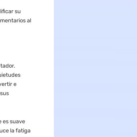
ificar su
mentarios al
tador.
uietudes
ertir e
 sus
e es suave
uce la fatiga