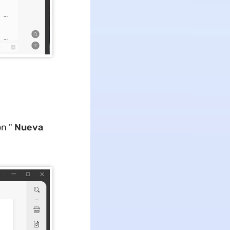
ón "
Nueva