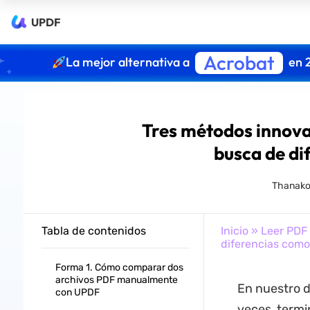
UPDF
Acrobat
La mejor alternativa a
en 
Tres métodos innov
busca de di
Thanako
Tabla de contenidos
Inicio
»
Leer PDF
diferencias como
Forma 1. Cómo comparar dos
archivos PDF manualmente
En nuestro 
con UPDF
veces, term