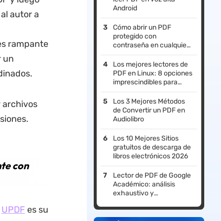
Android
al autor a
Cómo abrir un PDF
protegido con
 es rampante
contraseña en cualquier
dispositivo
r un
Los mejores lectores de
dinados.
PDF en Linux: 8 opciones
imprescindibles para
2026
Los 3 Mejores Métodos
 archivos
de Convertir un PDF en
siones.
Audiolibro
Los 10 Mejores Sitios
gratuitos de descarga de
libros electrónicos 2026
te con
Lector de PDF de Google
Académico: análisis
exhaustivo y
alternativas
,
UPDF
es su