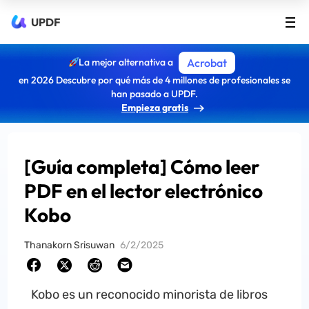
UPDF
La mejor alternativa a
Acrobat
en 2026 Descubre por qué más de 4 millones de profesionales se
han pasado a UPDF.
Empieza gratis
[Guía completa] Cómo leer
PDF en el lector electrónico
Kobo
Thanakorn Srisuwan
6/2/2025
Kobo es un reconocido minorista de libros