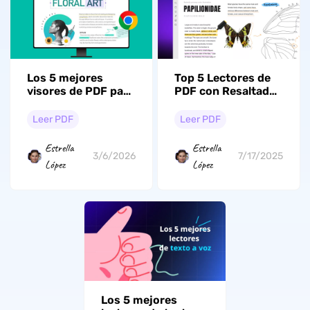
Los 5 mejores
Top 5 Lectores de
visores de PDF para
PDF con Resaltador
Chromebook para
(Probados)
mejorar la eficiencia
Leer PDF
Leer PDF
Estrella
Estrella
3/6/2026
7/17/2025
López
López
Los 5 mejores