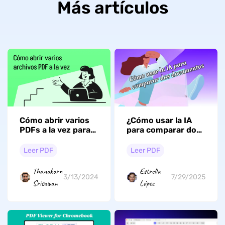
Más artículos
Cómo abrir varios
¿Cómo usar la IA
PDFs a la vez para
para comparar dos
multitareas
documentos?
(Guías detalladas
Leer PDF
Leer PDF
con imágenes)
Thanakorn
Estrella
3/13/2024
7/29/2025
Srisuwan
López