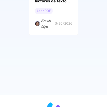
lectores de texto a
voz (gratuitos y de
pago)
Leer PDF
Estrella
3/30/2026
López