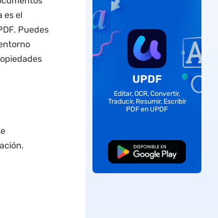
documentos
 es el
 PDF. Puedes
 entorno
propiedades
UPDF
Editar, OCR, Convertir,
Traducir, Resumir, Escribir
PDF en UPDF
te
ación.
Descarga Gratuita