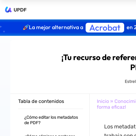
UPDF
Acrobat
La mejor alternativa a
en 
¡Tu recurso de refer
P
Estre
Tabla de contenidos
Inicio
»
Conocimi
forma eficaz!
¿Cómo editar los metadatos
de PDF?
Los metadato
trabaja con