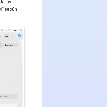
de los
PDF según