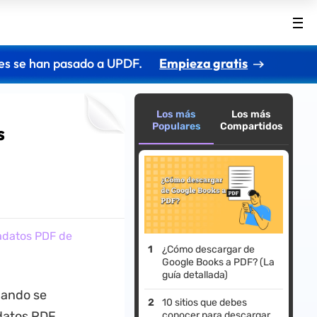
es se han pasado a UPDF.
Empieza gratis
Los más
Los más
Populares
Compartidos
s
tadatos PDF de
¿Cómo descargar de
Google Books a PDF? (La
guía detallada)
uando se
10 sitios que debes
datos PDF
conocer para descargar