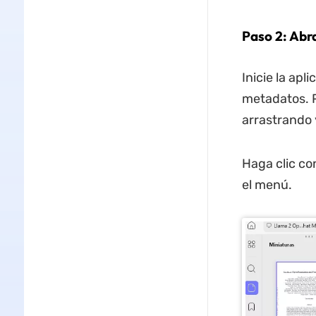
Paso 2: Abr
Inicie la ap
metadatos.
arrastrando 
Haga clic co
el menú.