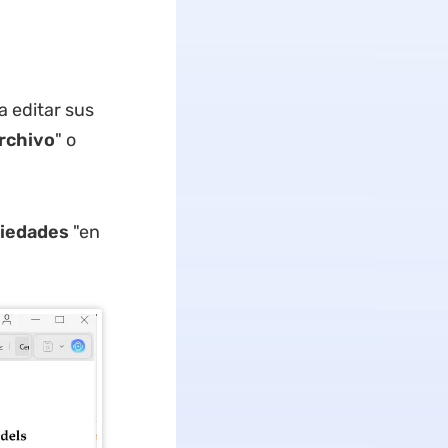
a editar sus
archivo
" o
iedades
"en