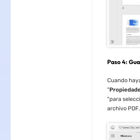
Paso 4: Gua
Cuando haya 
"
Propiedad
"para selecc
archivo PDF.