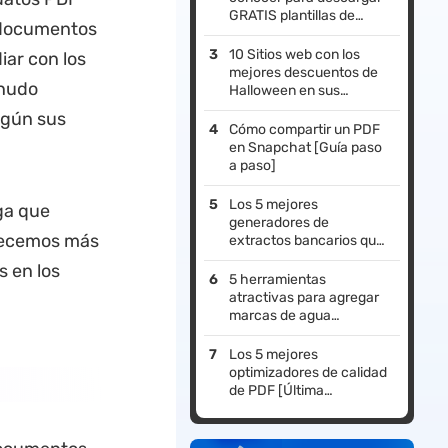
GRATIS plantillas de
 documentos
recibos de factura de
electricidad en PDF
10 Sitios web con los
iar con los
mejores descuentos de
enudo
Halloween en sus
artículos
egún sus
Cómo compartir un PDF
en Snapchat [Guía paso
a paso]
Los 5 mejores
ga que
generadores de
frecemos más
extractos bancarios que
puedes utilizar
s en los
5 herramientas
atractivas para agregar
marcas de agua
a fotos sin esfuerzo
Los 5 mejores
optimizadores de calidad
de PDF [Última
actualización]