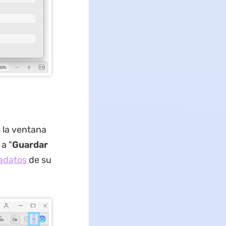
 la ventana
 a "
Guardar
adatos
de su