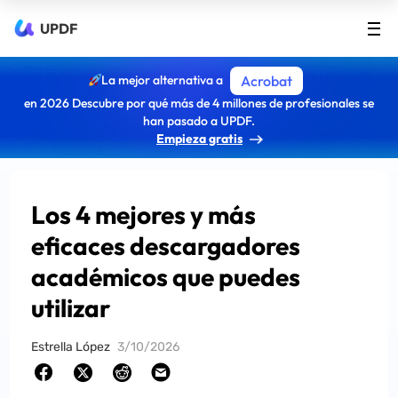
UPDF
La mejor alternativa a
Acrobat
en 2026 Descubre por qué más de 4 millones de profesionales se
han pasado a UPDF.
Empieza gratis
Los 4 mejores y más
eficaces descargadores
académicos que puedes
utilizar
Estrella López
3/10/2026