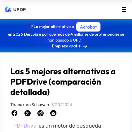
UPDF
La mejor alternativa a
Acrobat
en 2026 Descubre por qué más de 4 millones de profesionales se
han pasado a UPDF.
Empieza gratis
Las 5 mejores alternativas a
PDFDrive (comparación
detallada)
Thanakorn Srisuwan
7/20/2024
PDFDrive
es un motor de búsqueda