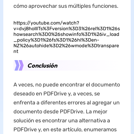
cómo aprovechar sus múltiples funciones.
https://youtube.com/watch?
v=dvj8hoIIlTs%3Fversion%3D3%26rel%3D1%26s
howsearch%3D0%26showinfo%3D1%26iv_load
_policy%3D1%26fs%3D1%26hl%3Den-
NZ%26autohide%3D2%26wmode%3Dtranspare
nt
Conclusión
A veces, no puede encontrar el documento
deseado en PDFDrive y, a veces, se
enfrenta a diferentes errores al agregar un
documento desde PDFDrive. La mejor
solución es encontrar una alternativa a
PDFDrive y, en este artículo, enumeramos