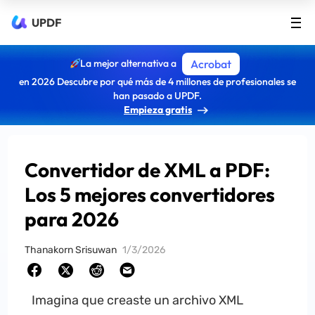
UPDF
La mejor alternativa a
Acrobat
en 2026 Descubre por qué más de 4 millones de profesionales se
han pasado a UPDF.
Empieza gratis
Convertidor de XML a PDF:
Los 5 mejores convertidores
para 2026
Thanakorn Srisuwan
1/3/2026
Imagina que creaste un archivo XML