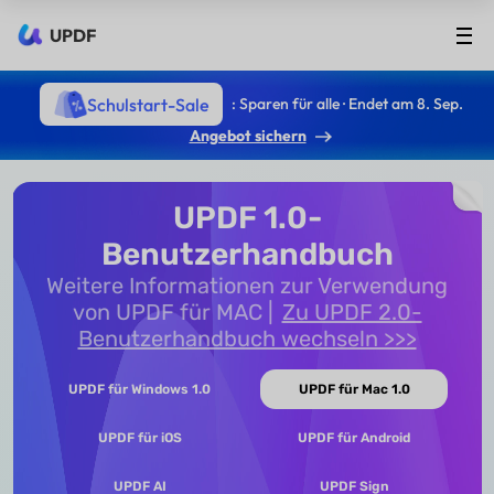
UPDF
Schulstart-Sale
: Sparen für alle · Endet am 8. Sep.
Angebot sichern
UPDF 1.0-
Benutzerhandbuch
Weitere Informationen zur Verwendung
von UPDF für MAC
Zu UPDF 2.0-
Benutzerhandbuch wechseln >>>
UPDF für Windows 1.0
UPDF für Mac 1.0
UPDF für iOS
UPDF für Android
UPDF AI
UPDF Sign