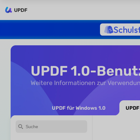
UPDF
Schuls
UPDF 1.0-Benu
Weitere Informationen zur Verwendu
UPDF für Windows 1.0
UPDF 