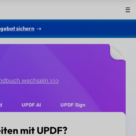
gebot sichern
ndbuch wechseln >>>
d
UPDF AI
UPDF Sign
eiten mit UPDF?