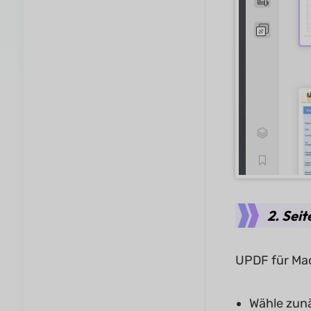
2. Seit
UPDF für Mac
Wähle zunä