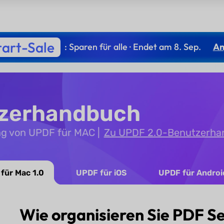
tart-Sale
: Sparen für alle · Endet am 8. Sep.
An
tzerhandbuch
ng von UPDF für MAC
Zu UPDF 2.0-Benutzerha
für Mac 1.0
UPDF für iOS
UPDF für Androi
Wie organisieren Sie PDF S