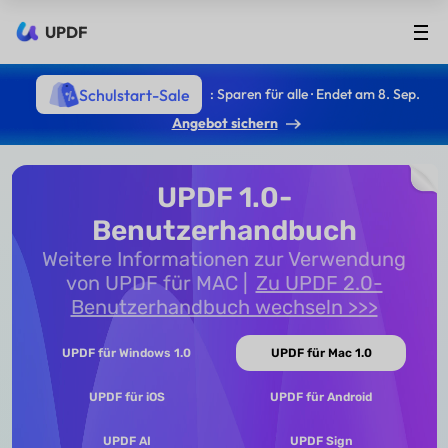
UPDF
Schulstart-Sale
: Sparen für alle · Endet am 8. Sep.
Angebot sichern
UPDF 1.0-
Benutzerhandbuch
Weitere Informationen zur Verwendung
von UPDF für MAC
Zu UPDF 2.0-
Benutzerhandbuch wechseln >>>
UPDF für Windows 1.0
UPDF für Mac 1.0
UPDF für iOS
UPDF für Android
UPDF AI
UPDF Sign