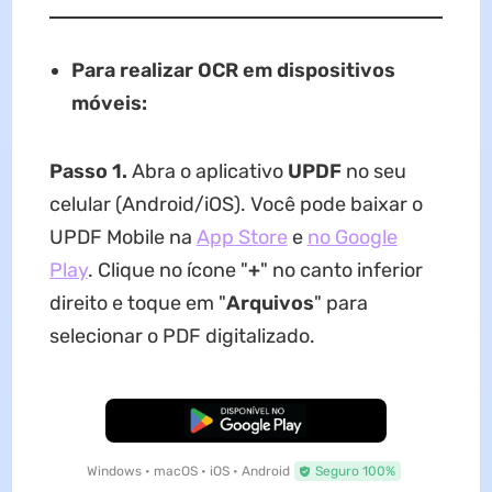
Para realizar OCR em dispositivos
móveis:
Passo 1.
Abra o aplicativo
UPDF
no seu
celular (Android/iOS). Você pode baixar o
UPDF Mobile na
App Store
e
no Google
Play
. Clique no ícone "
+
" no canto inferior
direito e toque em "
Arquivos
" para
selecionar o PDF digitalizado.
Baixar Grátis
Windows • macOS • iOS • Android
Seguro 100%