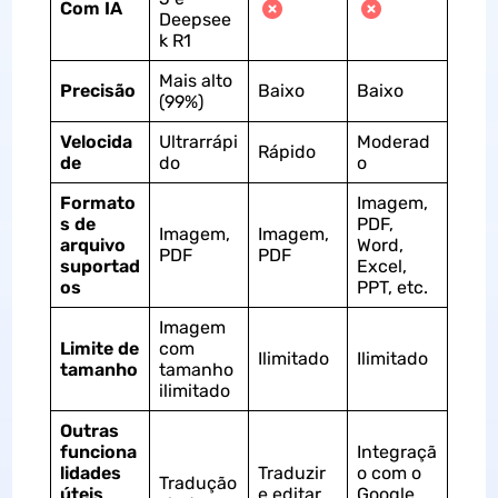
Com IA
Deepsee
k R1
Mais alto
Precisão
Baixo
Baixo
(99%)
Velocida
Ultrarrápi
Moderad
Rápido
de
do
o
Formato
Imagem,
s de
PDF,
Imagem,
Imagem,
arquivo
Word,
PDF
PDF
suportad
Excel,
os
PPT, etc.
Imagem
Limite de
com
Ilimitado
Ilimitado
tamanho
tamanho
ilimitado
Outras
funciona
Integraçã
lidades
Traduzir
o com o
Tradução
úteis
e editar
Google