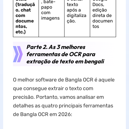
, bate-
(traduçã
texto
Docs,
papo
o, chat
após a
edição
com
com
digitaliza
direta de
imagens
docume
ção.
documen
ntos,
tos
etc.)
Parte 2. As 3 melhores
ferramentas de OCR para
extração de texto em bengali
O melhor software de Bangla OCR é aquele
que consegue extrair o texto com
precisão. Portanto, vamos analisar em
detalhes as quatro principais ferramentas
de Bangla OCR em 2026: