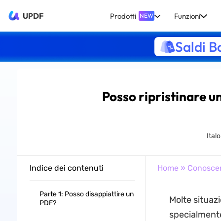
UPDF
Prodotti
Funzioni
NEW
Saldi B
Posso ripristinare u
Ital
Indice dei contenuti
Home
»
Conosce
Parte 1: Posso disappiattire un
Molte situazi
PDF?
specialmente 