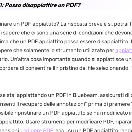
1: Posso disappiattire un PDF?
tinare un PDF appiattito? La risposta breve è sì, potrai f
vi sapere che ci sono una serie di condizioni che devon
rima che un PDF appiattito possa essere disappiattito. 
sapere che solamente lo strumento utilizzato per
appiat
arlo. Un'altra cosa importante quando si appiattisce un 
cordare di consentire il ripristino del file selezionando 
se stai appiattendo un PDF in Bluebeam, assicurati di 
nsenti il recupero delle annotazioni" prima di premere "
ibile ripristinare un PDF appiattito se hai modificato i
appiattito. Usare strumenti per modificare PDF, ripara
mensioni,
redigere PDF
, ecc., su un PDF appiattito rend