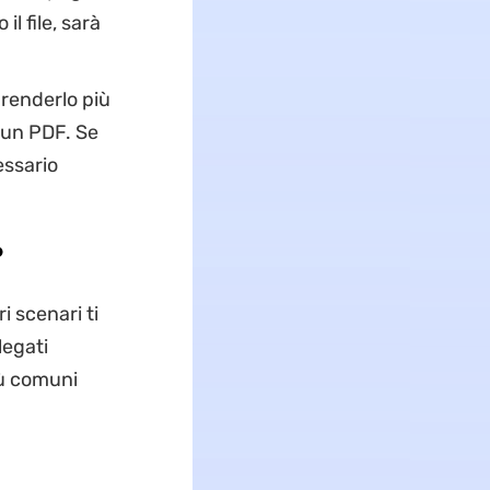
l file, sarà
renderlo più
 un PDF. Se
essario
o
i scenari ti
legati
iù comuni