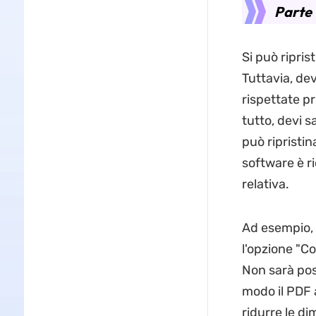
Parte 
Si può ripris
Tuttavia, de
rispettate p
tutto, devi 
può ripristin
software è ri
relativa.
Ad esempio, 
l'opzione "Co
Non sarà poss
modo il PDF 
ridurre le di