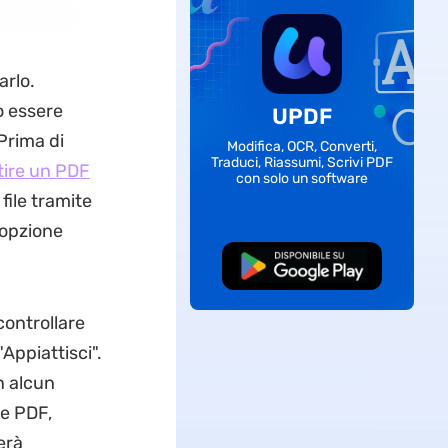
arlo.
o essere
UPDF
Prima di
Modifica, OCR, Converti,
Traduci, Riassumi, Scrivi PDF
tire un PDF
con solo un software
file tramite
l'opzione
Download Gratis
controllare
Appiattisci".
n alcun
re PDF,
erà