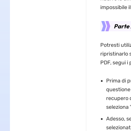
impossibile il
Parte 
Potresti util
ripristinarlo
PDF, segui i 
Prima di p
questione 
recupero d
seleziona 
Adesso, sel
selezionato