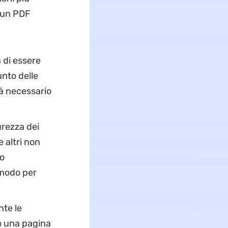
 un PDF
 di essere
unto delle
rà necessario
urezza dei
 altri non
 o
 modo per
nte le
to una pagina