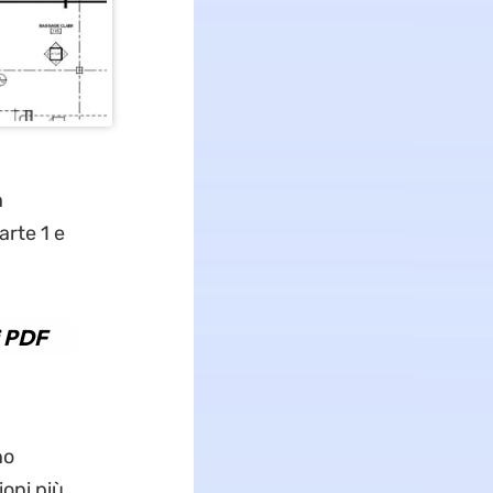
à
arte 1 e
i PDF
no
ioni più