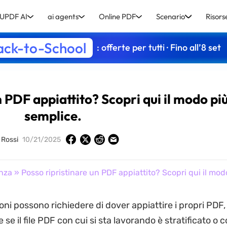
UPDF AI
ai agents
Online PDF
Scenario
Risors
ack-to-School
: offerte per tutti · Fino all’8 set
n PDF appiattito? Scopri qui il modo pi
semplice.
o Rossi
10/21/2025
nza
» Posso ripristinare un PDF appiattito? Scopri qui il mod
oni possono richiedere di dover appiattire i propri PDF,
se il file PDF con cui si sta lavorando è stratificato o 