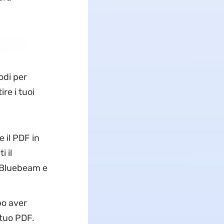
odi per
ire i tuoi
 il PDF in
 il
n Bluebeam e
opo aver
l tuo PDF.