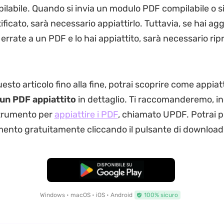
labile. Quando si invia un modulo PDF compilabile o s
tificato, sarà necessario appiattirlo. Tuttavia, se hai ag
errate a un PDF e lo hai appiattito, sarà necessario ripr
to articolo fino alla fine, potrai scoprire come appiatt
 un PDF appiattito
in dettaglio. Ti raccomanderemo, in
strumento per
appiattire i PDF
, chiamato UPDF. Potrai 
ento gratuitamente cliccando il pulsante di download 
Download Gratis
Windows • macOS • iOS • Android
100% sicuro