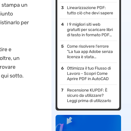
i stampa un
Linearizzazione PDF:
giunto
tutto ciò che devi sapere
istinarlo per
I 9 migliori siti web
gratuiti per scaricare libri
di testo in formato PDF
2026
Come risolvere l'errore
ire e
"La tua app Adobe senza
licenza è stata
oltre, un
disabilitata"?
provare
Ottimizza il tuo Flusso di
Lavoro - Scopri Come
qui sotto.
Aprire PDF in AutoCAD
Recensione KUPDF: È
sicuro da utilizzare?
Leggi prima di utilizzarlo