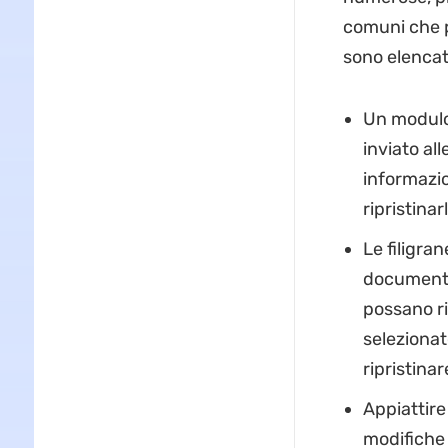
comuni che p
sono elencat
Un modulo 
inviato al
informazio
ripristina
Le filigra
documenti
possano ri
selezionat
ripristinar
Appiattire
modifiche 