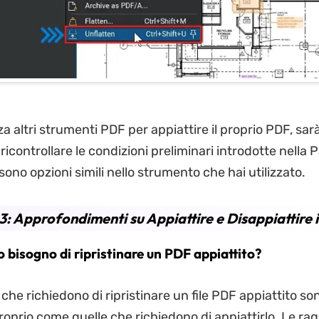
zza altri strumenti PDF per appiattire il proprio PDF, sar
 ricontrollare le condizioni preliminari introdotte nella P
sono opzioni simili nello strumento che hai utilizzato.
3: Approfondimenti su Appiattire e Disappiattire 
o bisogno di ripristinare un PDF appiattito?
 che richiedono di ripristinare un file PDF appiattito so
oprio come quelle che richiedono di appiattirlo. Le rag