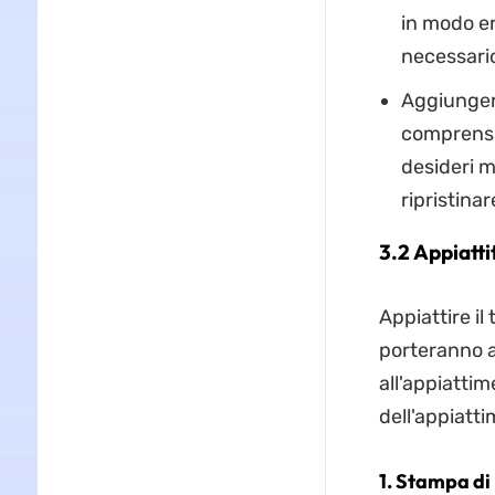
in modo err
necessario 
Aggiunger
comprensib
desideri m
ripristinare
3.2 Appiatti
Appiattire il 
porteranno a 
all'appiattim
dell'appiatti
1. Stampa di