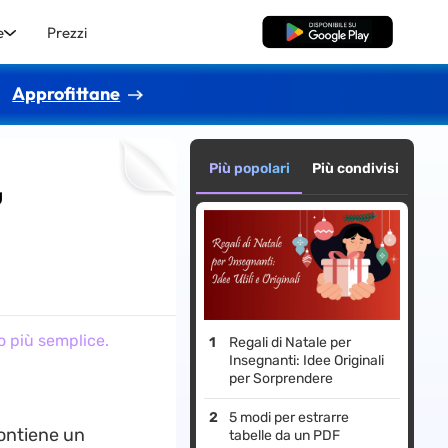
e
Prezzi
Download Gratis
Approfittane
Più popolari
Più condivisi
ù
o più semplice.
Regali di Natale per
Insegnanti: Idee Originali
per Sorprendere
5 modi per estrarre
contiene un
tabelle da un PDF