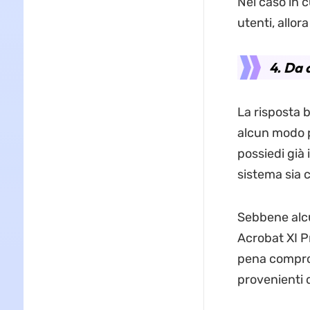
Nel caso in c
utenti, allor
4. Da 
La risposta b
alcun modo pe
possiedi già 
sistema sia 
Sebbene alcu
Acrobat XI Pr
pena comprom
provenienti d