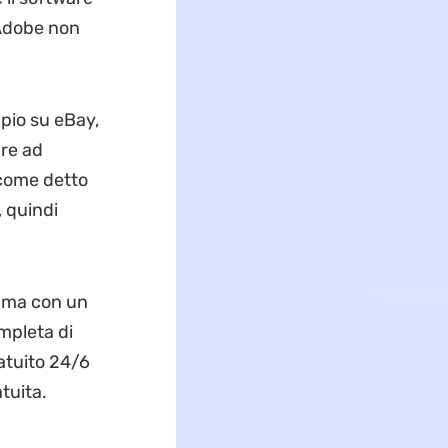
 Adobe non
pio su eBay,
are ad
, come detto
 quindi
, ma con un
mpleta di
atuito 24/6
tuita.