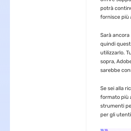
potrà continu
fornisce più 
Sarà ancora 
quindi quest
utilizzarlo. 
sopra, Adobe
sarebbe consi
Se sei alla r
formato più 
strumenti pe
per gli utent