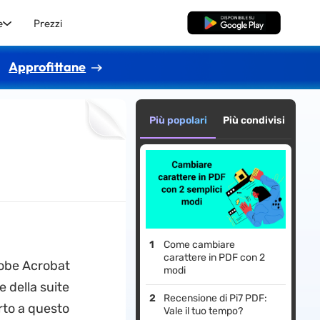
e
Prezzi
Download Gratis
Approfittane
Più popolari
Più condivisi
Come cambiare
carattere in PDF con 2
dobe Acrobat
modi
e della suite
Recensione di Pi7 PDF:
rto a questo
Vale il tuo tempo?