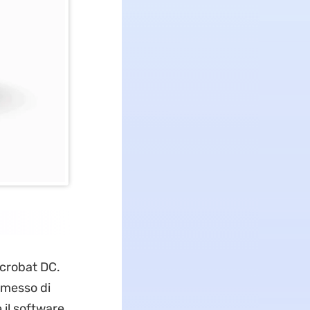
Acrobat DC.
smesso di
 il software