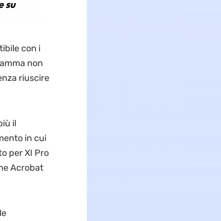
e su
bile con i
ogramma non
nza riuscire
iù il
mento in cui
rto per XI Pro
ome Acrobat
le