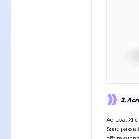
2. Acr
Acrobat XI è 
Sono passati
offrire suppo