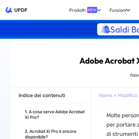
UPDF
Prodotti
Funzioni
NEW
Saldi B
Adobe Acrobat X
Ital
Indice dei contenuti
Home
»
Modifica
1. A cosa serve Adobe Acrobat
Molte person
XI Pro?
per portare a
2. Acrobat XI Pro è ancora
di strumenti
disponibile?