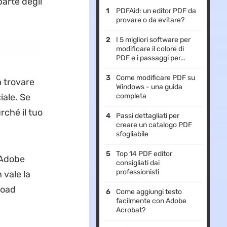
parte degli
PDFAid: un editor PDF da
provare o da evitare?
I 5 migliori software per
modificare il colore di
PDF e i passaggi per
cambiarlo
Come modificare PDF su
a trovare
Windows - una guida
completa
iale. Se
urché il tuo
Passi dettagliati per
creare un catalogo PDF
sfogliabile
Top 14 PDF editor
 Adobe
consigliati dai
professionisti
 vale la
load
Come aggiungi testo
facilmente con Adobe
Acrobat?