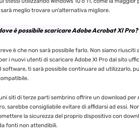
ui stessi utilizzando Windows 10 o 11, come la maggior 
a sarà meglio trovare un'alternativa migliore.
dove è possibile scaricare Adobe Acrobat XI Pro?
reve è che non sarà possibile farlo. Non siamo riusciti 
r i nuovi utenti di scaricare Adobe XI Pro dal sito uffic
il software, ti sarà possibile continuare ad utilizzarlo, p
compatibile.
ni siti di terze parti sembrino offrire un download per
o, sarebbe consigliabile evitare di affidarsi ad essi. Non
ettere la sicurezza del proprio dispositivo con down
a fonti non attendibili.