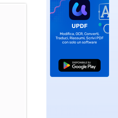
UPDF
Modifica, OCR, Converti,
Traduci, Riassumi, Scrivi PDF
con solo un software
Download Gratis