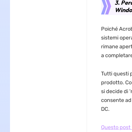
3. Per
Window
Poiché Acrob
sistemi oper
rimane apert
a completare
Tutti questi
prodotto. Co
si decide di 
consente ad 
DC.
Questo post