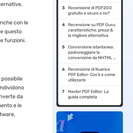
ternative.
Recensione di PDF2GO:
gratuito e sicuro o no?
nche con le
Recensione su PDF Guru:
caratteristiche, prezzi &
re questo
la migliore alternativa
e funzioni.
Conversione istantanea:
padroneggiare la
conversione da MHTML a
PDF per una gestione dei
documenti senza stress
Recensione di Nuance
PDF Editor: Cos'è e come
 possibile
utilizzarlo
ondividono
Master PDF Editor: La
onverte da
guida completa
ento e le
ftware,