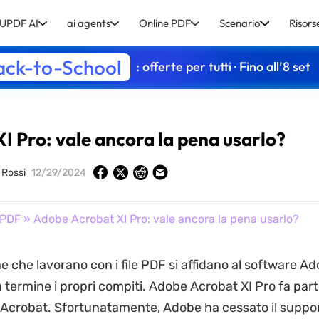
UPDF AI
ai agents
Online PDF
Scenario
Risors
ack-to-School
: offerte per tutti · Fino all’8 set
I Pro: vale ancora la pena usarlo?
o Rossi
12/29/2024
 PDF
» Adobe Acrobat XI Pro: vale ancora la pena usarlo?
e che lavorano con i file PDF si affidano al software A
 termine i propri compiti. Adobe Acrobat XI Pro fa part
 Acrobat. Sfortunatamente, Adobe ha cessato il suppo