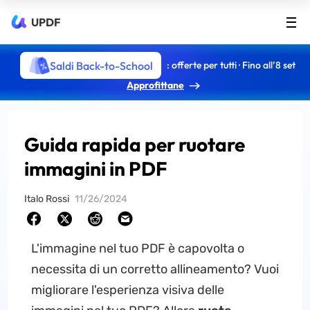
UPDF
Saldi Back-to-School
: offerte per tutti · Fino all’8 set
Approfittane
Guida rapida per ruotare
immagini in PDF
Italo Rossi
11/26/2024
L'immagine nel tuo PDF è capovolta o
necessita di un corretto allineamento? Vuoi
migliorare l'esperienza visiva delle