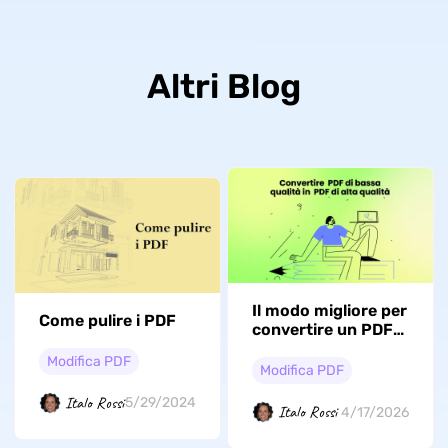
Altri Blog
Il modo migliore per
Come pulire i PDF
convertire un PDF
di bassa qualità in
Modifica PDF
un PDF di alta
Modifica PDF
qualità
Italo Rossi
5/29/2024
Italo Rossi
4/17/2026