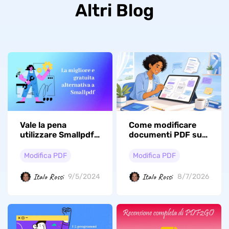
Altri Blog
Vale la pena
Come modificare
utilizzare Smallpdf
documenti PDF su
Editor?
iPad (confronto tra
i 4 metodi
Modifica PDF
Modifica PDF
principali)
Italo Rossi
Italo Rossi
9/5/2024
8/7/2026