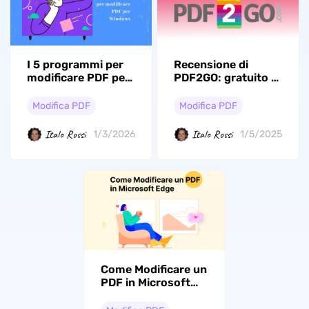
I 5 programmi per
Recensione di
modificare PDF per
PDF2GO: gratuito e
Windows nel 2026
sicuro o no?
Modifica PDF
Modifica PDF
Italo Rossi
Italo Rossi
1/3/2026
1/5/2025
Come Modificare un
PDF in Microsoft
Edge: Guida con
Immagini