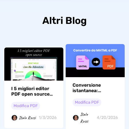
Altri Blog
Conversione
I 5 migliori editor
istantanea:
PDF open source
padroneggiare la
nel 2026
conversione da
Modifica PDF
(caratteristiche,
Modifica PDF
MHTML a PDF per
pro, contro)
una gestione dei
Italo
Italo Rossi
documenti senza
1/3/2026
4/20/2026
Rossi
stress