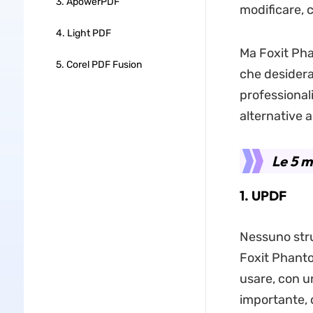
3. ApowerPDF
modificare, 
4. Light PDF
Ma Foxit Pha
5. Corel PDF Fusion
che desidera
professional
alternative 
Le 5 m
1. UPDF
Nessuno stru
Foxit Phant
usare, con u
importante, d