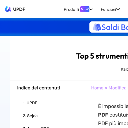
UPDF
Prodotti
Funzioni
NEW
Saldi B
Top 5 strument
Ital
Indice dei contenuti
Home
»
Modifica
1. UPDF
È impossibil
PDF
costitui
2. Sejda
PDF più impor