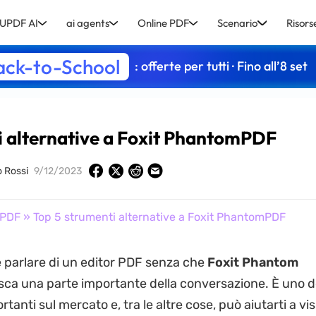
UPDF AI
ai agents
Online PDF
Scenario
Risors
ack-to-School
: offerte per tutti · Fino all’8 set
i alternative a Foxit PhantomPDF
o Rossi
9/12/2023
 PDF
» Top 5 strumenti alternative a Foxit PhantomPDF
e parlare di un editor PDF senza che
Foxit Phantom
sca una parte importante della conversazione. È uno de
tanti sul mercato e, tra le altre cose, può aiutarti a vis