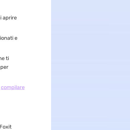
 aprire
ionati e
e ti
 per
e
compilare
Foxit