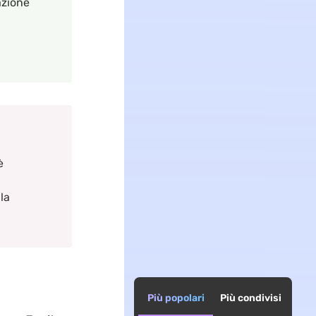
azione
è
la
Più popolari
Più condivisi