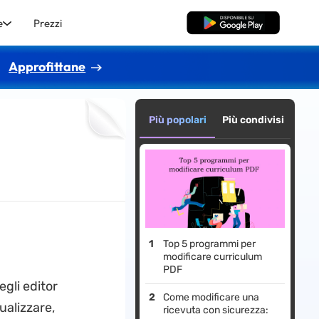
e
Prezzi
Download Gratis
Approfittane
Più popolari
Più condivisi
Top 5 programmi per
modificare curriculum
PDF
gli editor
Come modificare una
ualizzare,
ricevuta con sicurezza: