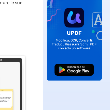
tare le sue
UPDF
Modifica, OCR, Converti,
Traduci, Riassumi, Scrivi PDF
con solo un software
Download Gratis