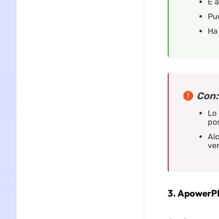
È a
Puo
Ha 
Con:
Lo 
pos
Alc
ve
3. ApowerP