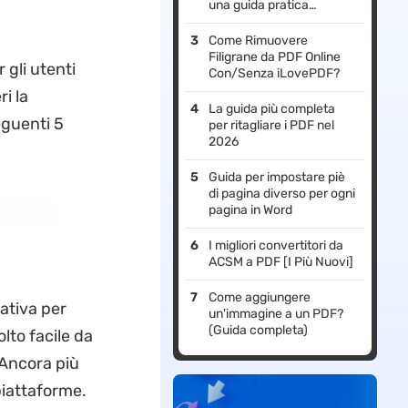
una guida pratica
completa
Come Rimuovere
Filigrane da PDF Online
gli utenti
Con/Senza iLovePDF?
i la
La guida più completa
eguenti 5
per ritagliare i PDF nel
2026
Guida per impostare piè
di pagina diverso per ogni
pagina in Word
I migliori convertitori da
ACSM a PDF [I Più Nuovi]
Come aggiungere
ativa per
un'immagine a un PDF?
(Guida completa)
lto facile da
 Ancora più
piattaforme.