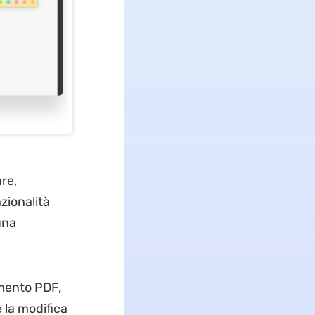
re,
zionalità
una
umento PDF,
e la modifica