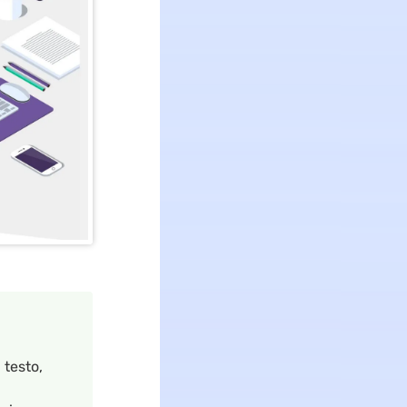
 testo,