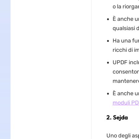
o la riorg
È anche un
qualsiasi
Ha una fun
ricchi di 
UPDF inclu
consenton
mantenere 
È anche un
moduli PD
2. Sejda
Uno degli asp