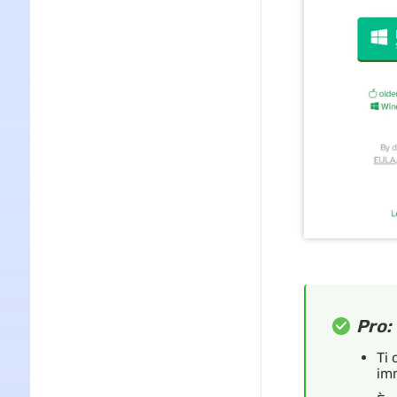
Pro:
Ti 
im