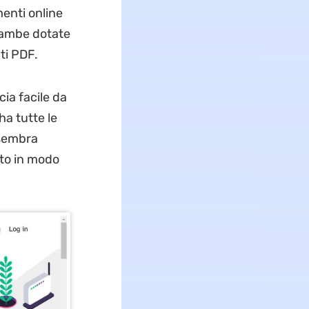
menti online
trambe dotate
ti PDF.
cia facile da
a tutte le
 sembra
to in modo