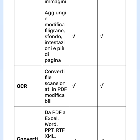
immagini
Aggiungi
e
modifica
filigrane,
sfondo,
√
√
intestazi
oni e piè
di
pagina
Converti
file
scansion
OCR
√
√
ati in PDF
modifica
bili
Da PDF a
Excel,
Word,
PPT, RTF,
XML,
Converti