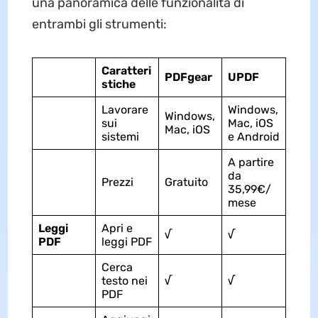
una panoramica delle funzionalità di
entrambi gli strumenti:
Caratteri
PDFgear
UPDF
stiche
Lavorare
Windows,
Windows,
sui
Mac, iOS
Mac, iOS
sistemi
e Android
A partire
da
Prezzi
Gratuito
35,99€/
mese
Leggi
Apri e
√
√
PDF
leggi PDF
Cerca
testo nei
√
√
PDF