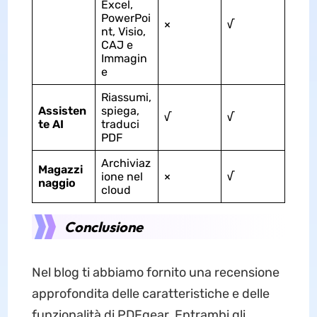
Excel,
PowerPoi
×
√
nt, Visio,
CAJ e
Immagin
e
Riassumi,
Assisten
spiega,
√
√
te AI
traduci
PDF
Archiviaz
Magazzi
ione nel
×
√
naggio
cloud
Conclusione
Nel blog ti abbiamo fornito una recensione
approfondita delle caratteristiche e delle
funzionalità di PDFgear. Entrambi gli