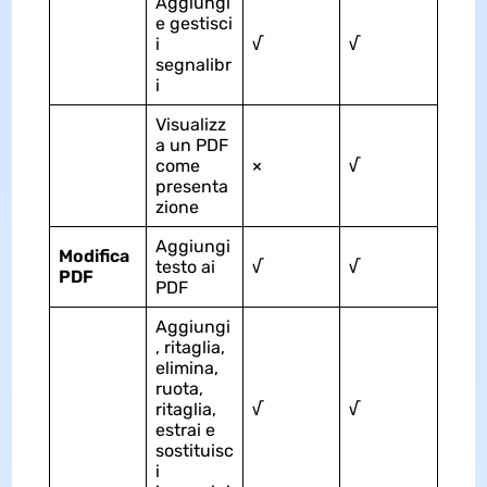
Aggiungi
e gestisci
i
√
√
segnalibr
i
Visualizz
a un PDF
come
×
√
presenta
zione
Aggiungi
Modifica
testo ai
√
√
PDF
PDF
Aggiungi
, ritaglia,
elimina,
ruota,
ritaglia,
√
√
estrai e
sostituisc
i