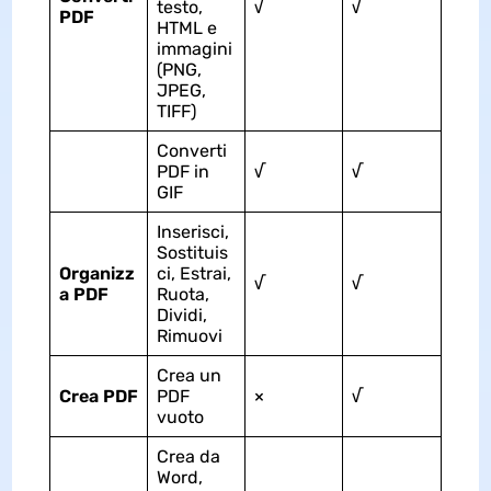
testo,
√
√
PDF
HTML e
immagini
(PNG,
JPEG,
TIFF)
Converti
PDF in
√
√
GIF
Inserisci,
Sostituis
Organizz
ci, Estrai,
√
√
a PDF
Ruota,
Dividi,
Rimuovi
Crea un
Crea PDF
PDF
×
√
vuoto
Crea da
Word,