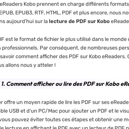
 eReaders Kobo prennent en charge différents formats 
PUB, EPUB3, RTF, HTML, PDF et plus encore, nous no
s aujourd'hui sur la
lecture de PDF sur Kobo
eReade
 est le format de fichier le plus utilisé dans le monde
s professionnels. Par conséquent, de nombreuses per
savoir comment afficher des PDF sur Kobo eReaders. C
 allons nous y atteler !
 1. Comment afficher ou lire des PDF sur Kobo e
 offre un moyen rapide de lire les PDF sur ses eReader
câble USB et d'un PC/Mac pour ajouter un PDF et le visu
ous pouvez éviter toutes ces étapes et obtenir une me
e lecture en affichant le PDF avec un lecteur de PDF p