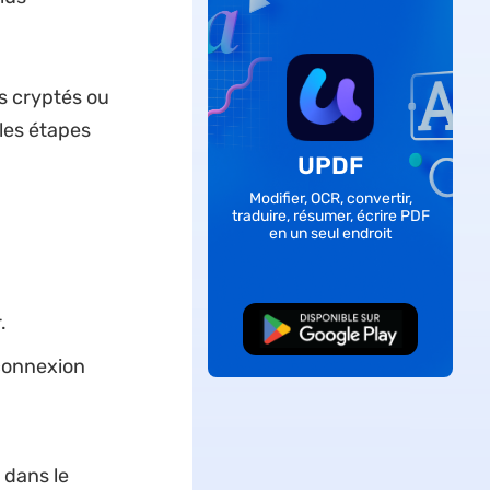
s cryptés ou
les étapes
UPDF
Modifier, OCR, convertir,
traduire, résumer, écrire PDF
en un seul endroit
.
TÉLÉCHARGER
 connexion
 dans le