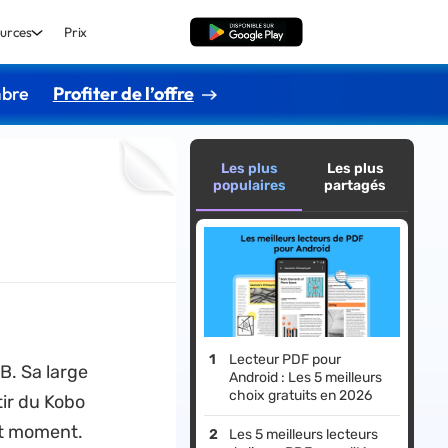
urces
Prix
TÉLÉCHARGER
mbre
Profiter de l’offre
Les plus
Les plus
populaires
partagés
Lecteur PDF pour
B. Sa large
Android : Les 5 meilleurs
choix gratuits en 2026
ir du Kobo
out moment.
Les 5 meilleurs lecteurs