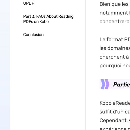
UPDF
Bien que les
notamment E
Part 3. FAQs About Reading
concentreron
PDFs on Kobo
Conclusion
Le format PDF
les domaine
cherchent à 
pourquoi nous
Partie
Kobo eReader
suffit d'un 
Cependant, v
expérience d