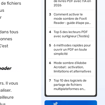
de livres PDF avec l'IA en
de fichiers
2026
us
Comment activer le
r
mode sombre de Foxit
Reader : guide étape par
étape
 dans tous
Top 5 des lecteurs PDF
avec surligneur (Testés)
sonnes
'est
6 méthodes rapides pour
ouvrir un PDF en toute
simplicité
Mode sombre d'Adobe
Reader
Acrobat : activation,
limitations et alternatives
Top 10 des logiciels de
s. Il vous
partage de fichiers
multiplateformes en
aliser.
2026
illeure
lus