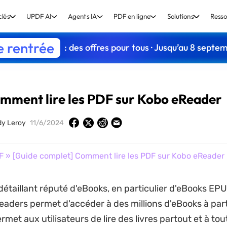
clés
UPDF AI
Agents IA
PDF en ligne
Solutions
Resso
e rentrée
: des offres pour tous · Jusqu’au 8 septe
mment lire les PDF sur Kobo eReader
dy Leroy
11/6/2024
F
» [Guide complet] Comment lire les PDF sur Kobo eReader
détaillant réputé d'eBooks, en particulier d'eBooks EPU
ders permet d'accéder à des millions d'eBooks à part
ermet aux utilisateurs de lire des livres partout et à t