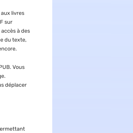
aux livres
DF sur
 accès à des
ce du texte,
 encore.
EPUB. Vous
ge.
us déplacer
permettant