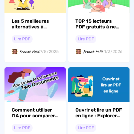
Les 5 meilleures
TOP 15 lecteurs
alternatives à
PDF gratuits à ne
Adobe Reader à
pas manquer en
essayer
2026
Lire PDF
Lire PDF
franck Petit
franck Petit
7/8/2025
1/3/2026
Comment utiliser
Ouvrir et lire un PDF
l'IA pour comparer
en ligne : Explorer
deux documents ?
les méthodes et les
(Guide détaillé avec
limites
Lire PDF
Lire PDF
illustrations)