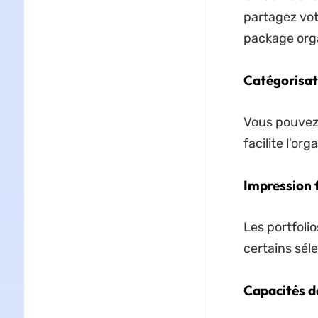
partagez votr
package orga
Catégorisati
Vous pouvez t
facilite l'or
Impression f
Les portfoli
certains séle
Capacités d