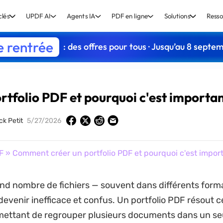
clés
UPDF AI
Agents IA
PDF en ligne
Solutions
Resso
e rentrée
: des offres pour tous · Jusqu’au 8 septe
tfolio PDF et pourquoi c'est importa
ck Petit
5/27/2026
F
» Comment créer un portfolio PDF et pourquoi c'est impor
nd nombre de fichiers — souvent dans différents form
evenir inefficace et confus. Un portfolio PDF résout 
mettant de regrouper plusieurs documents dans un se