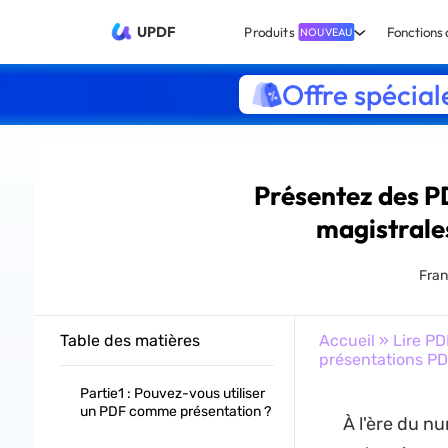
UPDF
Produits
Fonctions 
NOUVEAU
Offre spécial
Présentez des P
magistrale
Fran
Table des matières
Accueil
»
Lire PD
présentations P
Partie1 : Pouvez-vous utiliser
un PDF comme présentation ?
À l'ère du n