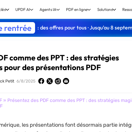
clés
UPDF AI
Agents IA
PDF en ligne
Solutions
Resso
e rentrée
: des offres pour tous · Jusqu’au 8 septe
DF comme des PPT : des stratégies
s pour des présentations PDF
ck Petit
6/8/2025
F
» Présentez des PDF comme des PPT : des stratégies magi
DF
umérique, les présentations font désormais partie inté