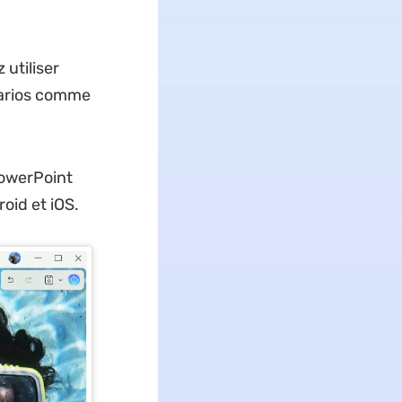
utiliser
arios comme
PowerPoint
oid et iOS.