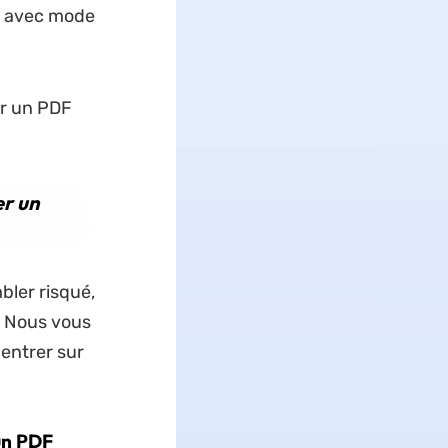
F avec mode
er un PDF
er un
bler risqué,
. Nous vous
entrer sur
un PDF