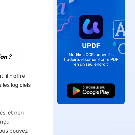
UPDF
Modifier, OCR, convertir,
on ?
traduire, résumer, écrire PDF
en un seul endroit
 il n'offre
les logiciels
TÉLÉCHARGER
és, et non
onçu
vous pouvez