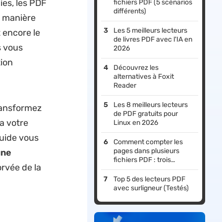
ies, les PDF
fichiers PDF (5 scénarios
différents)
e manière
Les 5 meilleurs lecteurs
 encore le
de livres PDF avec l'IA en
s vous
2026
ion
Découvrez les
alternatives à Foxit
Reader
Les 8 meilleurs lecteurs
ransformez
de PDF gratuits pour
a votre
Linux en 2026
guide vous
Comment compter les
pages dans plusieurs
une
fichiers PDF : trois
rvée de la
méthodes simples
Top 5 des lecteurs PDF
avec surligneur (Testés)