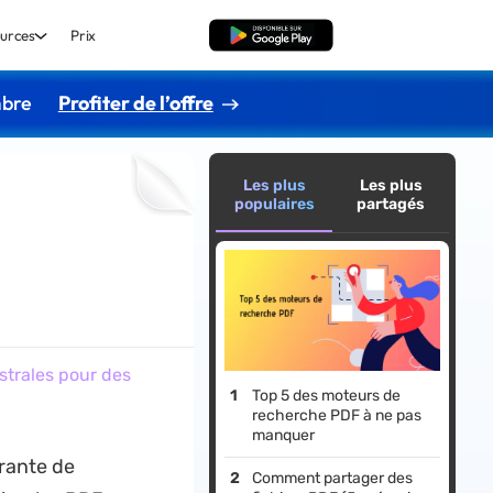
urces
Prix
TÉLÉCHARGER
mbre
Profiter de l’offre
Les plus
Les plus
populaires
partagés
strales pour des
Top 5 des moteurs de
recherche PDF à ne pas
manquer
grante de
Comment partager des