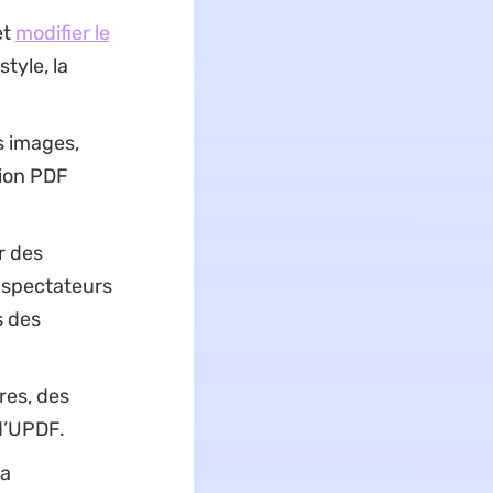
et
modifier le
style, la
s images,
tion PDF
r des
 spectateurs
s des
es, des
 d’UPDF.
la