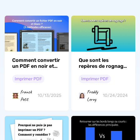
Comment convertir
Que sont les
un PDF en noir et
repères de rognage
blanc (3 méthodes
et comment ajouter
efficaces)
des repères de
Imprimer PDF
Imprimer PDF
rognage dans un
PDF
franck
Freddy
10/13/2025
10/24/2024
Petit
Leroy