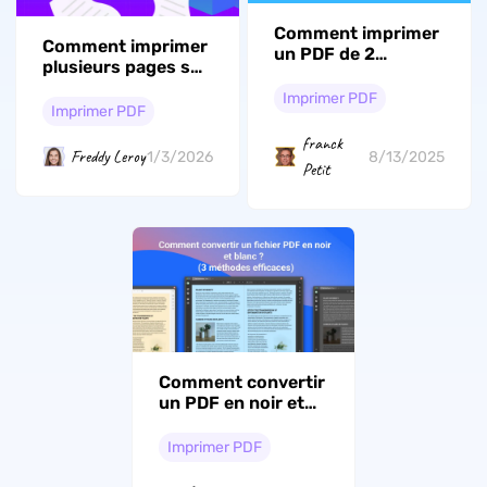
Comment imprimer
Comment imprimer
un PDF de 2
plusieurs pages sur
manières
une feuille [Guide
différentes
Imprimer PDF
2026]
Imprimer PDF
franck
Freddy Leroy
1/3/2026
8/13/2025
Petit
Comment convertir
un PDF en noir et
blanc (3 méthodes
efficaces)
Imprimer PDF