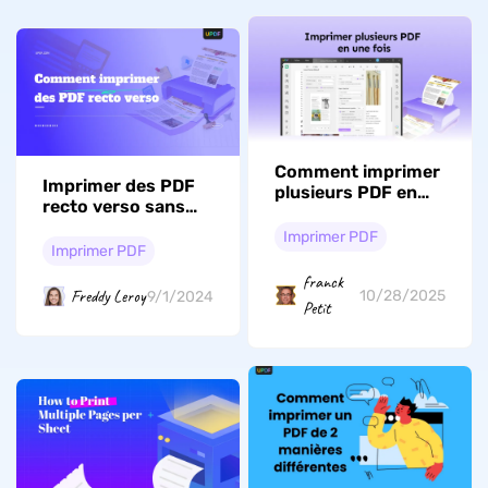
Comment imprimer
Imprimer des PDF
plusieurs PDF en
recto verso sans
une fois : astuces
gaspillage de papier
pratiques
Imprimer PDF
Imprimer PDF
franck
Freddy Leroy
10/28/2025
9/1/2024
Petit