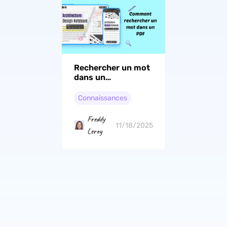
Rechercher un mot
dans un
PDF classique,
numérisé et sur
Connaissances
Google Chrome
Freddy
11/18/2025
Leroy