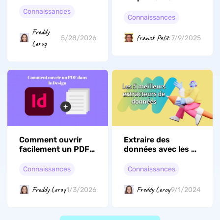
étudiants en 2026
AirPrint et
(testés)
Connaissances
comment imprimer
Connaissances
des PDF
Freddy
directement à
franck Petit
5/28/2026
7/9/2025
Leroy
partir d'un appareil
Apple ?
Comment ouvrir
Extraire des
facilement un PDF
données avec les 5
dans InDesign sur
meilleurs
Mac en 2026
extracteurs
Connaissances
Connaissances
Freddy Leroy
Freddy Leroy
1/3/2026
9/1/2024