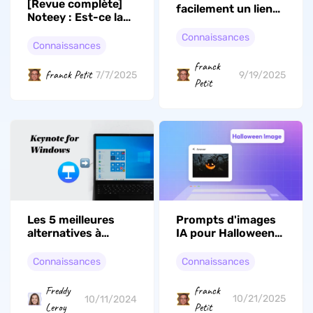
[Revue complète]
facilement un lien
Noteey : Est-ce la
vers un PDF : les
meilleure
meilleures
Connaissances
application de prise
Connaissances
méthodes en ligne
de notes visuelle ?
et sur ordinateur !
franck
franck Petit
7/7/2025
9/19/2025
Petit
Prompts d'images
Les 5 meilleures
IA pour Halloween
alternatives à
— créer des images
Keynote pour
effrayantes et
Windows que vous
Connaissances
Connaissances
amusantes
devez essayer
franck
Freddy
10/21/2025
10/11/2024
Petit
Leroy