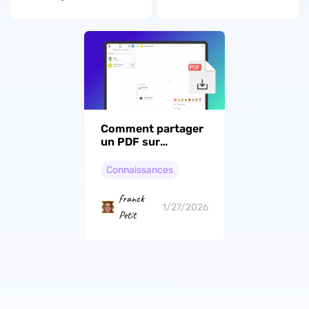
Comment partager
un PDF sur
Snapchat [Le guide
étape par étape]
Connaissances
franck
1/27/2026
Petit