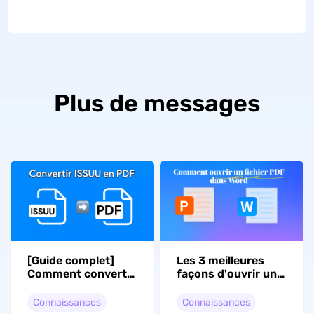
Plus de messages
[Guide complet]
Les 3 meilleures
Comment convertir
façons d'ouvrir un
Issuu en PDF
fichier PDF dans
gratuitement ?
Word
Connaissances
Connaissances