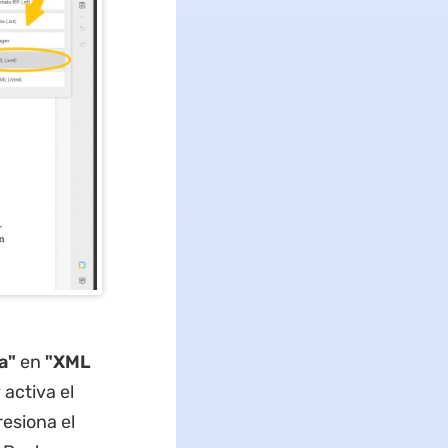
da"
en
"XML
 activa el
resiona el