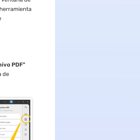
a herramienta
e
hivo PDF"
a de