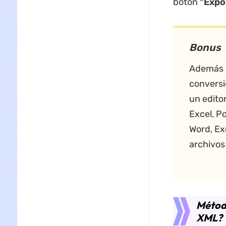
botón
"Expo
Bonus
Además d
conversi
un edito
Excel, P
Word, Ex
archivos 
Métod
XML?