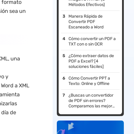
a formato
Métodos Efectivos)
ión sea un
Manera Rápida de
Convertir PDF
Escaneado a Word
Cómo convertir un PDF a
TXT con o sin OCR
¿Cómo extraer datos de
XML, una
PDF a Excel? [4
soluciones fáciles]
vo y
Cómo Convertir PPT a
Texto: Online y Offline
e Word a XML
ramienta
¿Buscas un convertidor
de PDF sin errores?
izarlas
Comparamos las mejores
herramientas de 2026
 día de