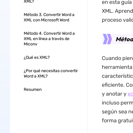
XML?
en esta guía
XML. Aprend
Método 3. Convertir Word a
proceso vali
XML con Microsoft Word
Método 4. Convertir Word a
Métod
XML en línea a través de
Miconv
¿Qué es XML?
Cuando piens
herramient
¿Por qué necesitas convertir
característi
Word a XML?
eficiente. C
Resumen
y anotar y
ed
incluso perm
según sea ne
forma gratui