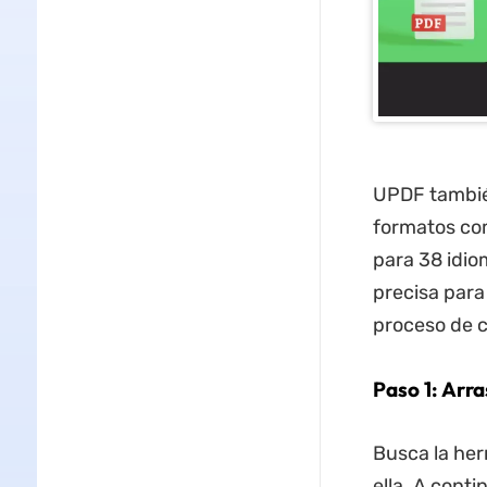
UPDF también
formatos co
para 38 idi
precisa par
proceso de c
Paso 1: Arr
Busca la her
ella. A conti