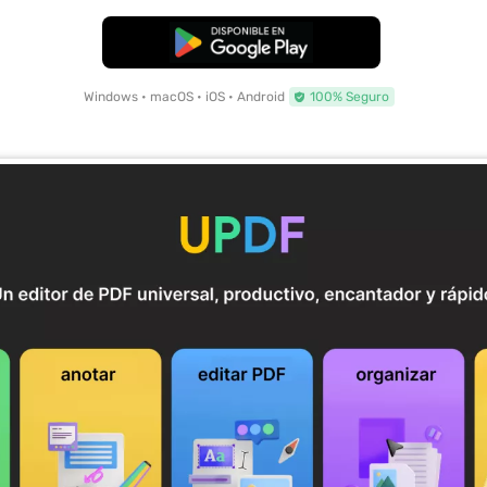
Descarga Gratuita
Windows • macOS • iOS • Android
100% Seguro