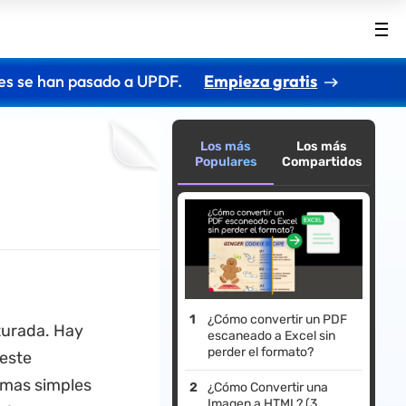
es se han pasado a UPDF.
Empieza gratis
Los más
Los más
Populares
Compartidos
¿Cómo convertir un PDF
turada. Hay
escaneado a Excel sin
perder el formato?
 este
rmas simples
¿Cómo Convertir una
Imagen a HTML? (3