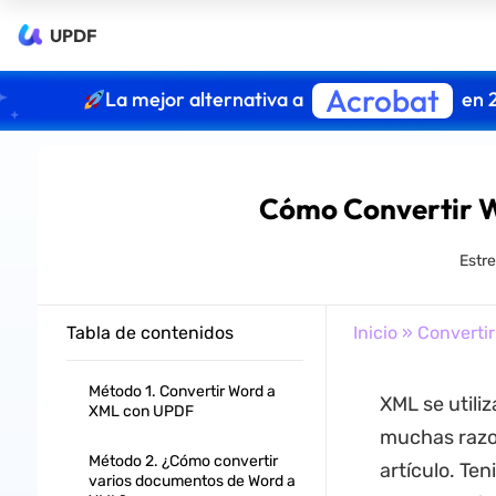
UPDF
Acrobat
La mejor alternativa a
en 
Cómo Convertir W
Estre
Tabla de contenidos
Inicio
»
Converti
Método 1. Convertir Word a
XML se utili
XML con UPDF
muchas raz
Método 2. ¿Cómo convertir
artículo. Te
varios documentos de Word a