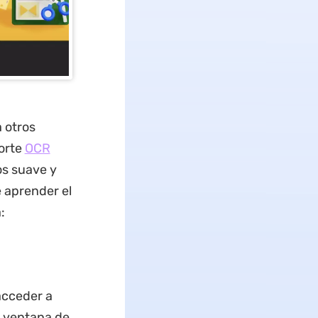
a otros
orte
OCR
os suave y
 aprender el
:
acceder a
a ventana de