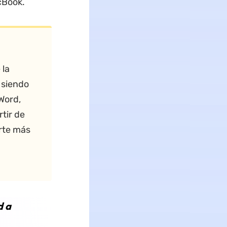
cBook.
 la
 siendo
Word,
tir de
rte más
d a