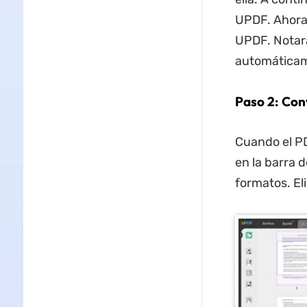
UPDF. Ahora,
UPDF. Notar
automáticam
Paso 2: Con
Cuando el PD
en la barra d
formatos. El