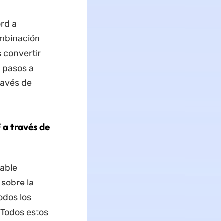
rd a
ombinación
 convertir
s pasos a
ravés de
 a través de
able
 sobre la
todos los
 Todos estos