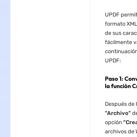
UPDF permite
formato XML 
de sus carac
fácilmente v
continuación
UPDF:
Paso 1: Con
la función C
Después de l
"Archivo"
de
opción
"Crea
archivos de 