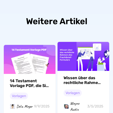
Weitere Artikel
Wissen über das
14 Testament
rechtliche Rahmen
Vorlage PDF, die Sie
des Frachtbrief-
verwenden können
Formulars
Vorlagen
Vorlagen
Wayne
Delia Meyer
9/9/2025
3/5/2025
Austin