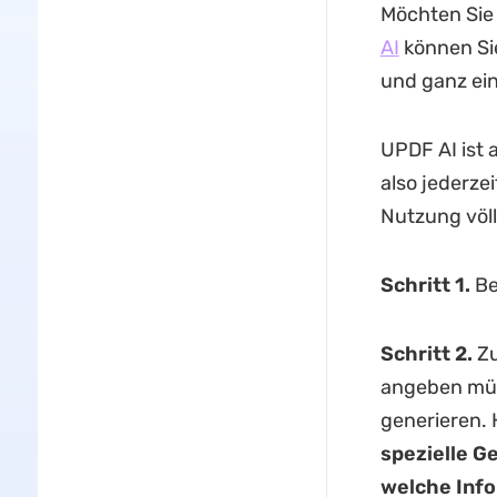
Möchten Sie
AI
können Sie
und ganz ei
UPDF AI ist 
also jederzei
Nutzung völl
Schritt 1.
Be
Schritt 2.
Zu
angeben müs
generieren. 
spezielle G
welche Info