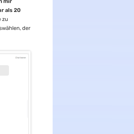
n mir
r als 20
e zu
swählen, der