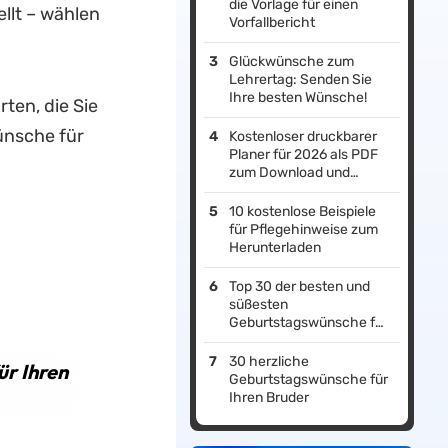
die Vorlage für einen
llt – wählen
Vorfallbericht
Glückwünsche zum
Lehrertag: Senden Sie
Ihre besten Wünsche!
ten, die Sie
ünsche für
Kostenloser druckbarer
Planer für 2026 als PDF
zum Download und
Anpassen
10 kostenlose Beispiele
für Pflegehinweise zum
Herunterladen
Top 30 der besten und
süßesten
Geburtstagswünsche für
Freunde!
30 herzliche
ür Ihren
Geburtstagswünsche für
Ihren Bruder