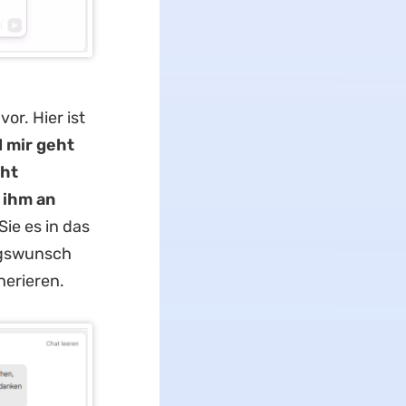
or. Hier ist
d mir geht
cht
e ihm an
Sie es in das
agswunsch
nerieren.