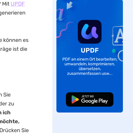
 Mit
UPDF
generieren
ie können es
räge ist die
UPDF
PDF an einem Ort bearbeiten,
umwandeln, komprimieren,
übersetzen,
zusammenfassen usw...
n Sie
Kostenloser
Download
der zu
 ich
möchte,
 Drücken Sie