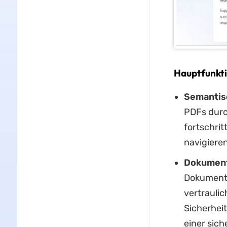
Hauptfunkt
Semantis
PDFs durc
fortschrit
navigieren
Dokument
Dokumente
vertraulic
Sicherhei
einer sic