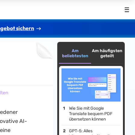
gebot sichern
Am
Am häufigsten
beliebtesten
geteilt
lten
Wie Sie mit Google
iedener
Translate bequem PDF
übersetzen können
ovative AI-
seine
GPT-5: Alles