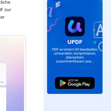
liche
F zur
der
UPDF
PDF an einem Ort bearbeiten,
umwandeln, komprimieren,
übersetzen,
zusammenfassen usw...
Kostenloser
Download