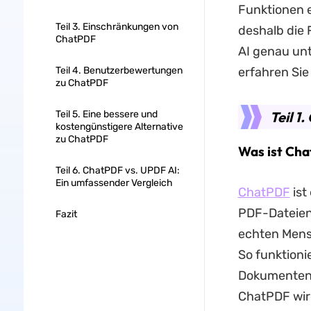
Funktionen e
Teil 3. Einschränkungen von
deshalb die
ChatPDF
AI genau unt
Teil 4. Benutzerbewertungen
erfahren Sie
zu ChatPDF
Teil 5. Eine bessere und
Teil 1
kostengünstigere Alternative
zu ChatPDF
Was ist Ch
Teil 6. ChatPDF vs. UPDF AI:
Ein umfassender Vergleich
ChatPDF
ist
PDF-Dateien 
Fazit
echten Mens
So funktioni
Dokumenten 
ChatPDF wird