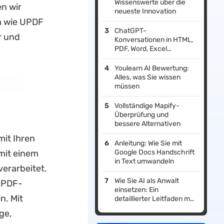
Wissenswerte über die
n wir
neueste Innovation
n wie UPDF
ChatGPT-
r und
Konversationen in HTML,
PDF, Word, Excel
exportieren
Youlearn AI Bewertung:
Alles, was Sie wissen
müssen
Vollständige Mapify-
Überprüfung und
bessere Alternativen
 mit Ihren
Anleitung: Wie Sie mit
mit einem
Google Docs Handschrift
in Text umwandeln
erarbeitet.
Wie Sie AI als Anwalt
n PDF-
einsetzen: Ein
n. Mit
detaillierter Leitfaden mit
Prompt-Beispielen
ge,