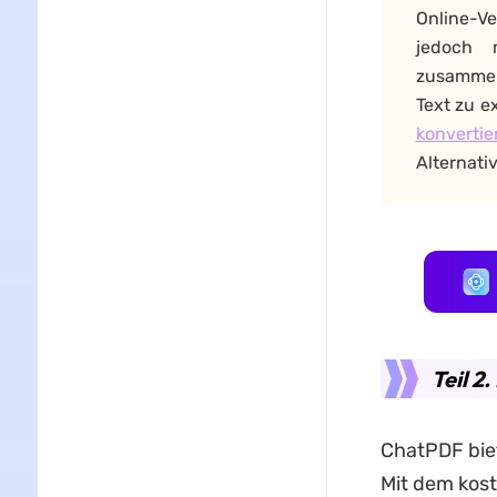
Online-Ve
jedoch 
zusammenf
Text zu e
konvertie
Alternati
Teil 2
ChatPDF biet
Mit dem kost