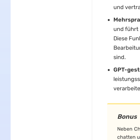
und vertra
Mehrspra
und führt
Diese Funk
Bearbeitu
sind.
GPT-gest
leistungs
verarbeit
Bonus
Neben Cha
chatten u