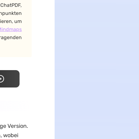
 ChatPDF,
hpunkten
ieren, um
 Mindmaps
ragenden
ge Version.
, wobei