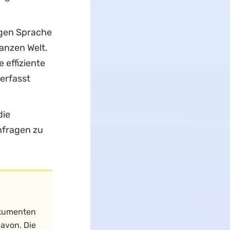
igen Sprache
anzen Welt.
 effiziente
erfasst
die
nfragen zu
okumenten
davon. Die