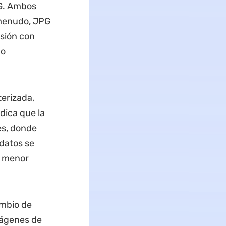
EG. Ambos
 menudo, JPG
sión con
ño
erizada,
dica que la
es, donde
 datos se
e menor
ambio de
mágenes de