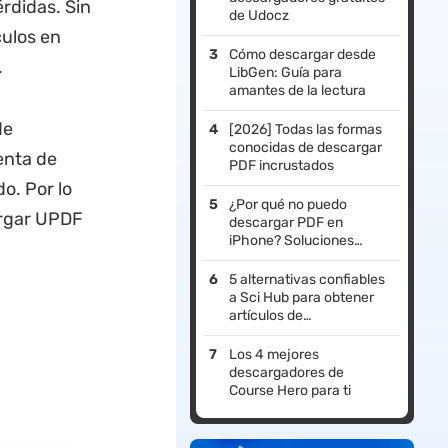
rdidas. Sin
de Udocz
culos en
Cómo descargar desde
.
LibGen: Guía para
amantes de la lectura
de
[2026] Todas las formas
conocidas de descargar
enta de
PDF incrustados
o. Por lo
¿Por qué no puedo
argar UPDF
descargar PDF en
iPhone? Soluciones
efectivas aquí
5 alternativas confiables
a Sci Hub para obtener
artículos de
investigación gratuitos
Los 4 mejores
descargadores de
Course Hero para ti