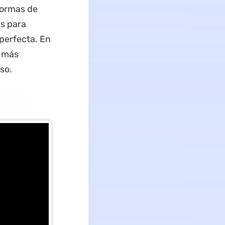
formas de
s para
perfecta. En
n más
so.