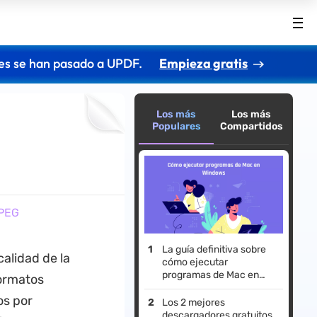
es se han pasado a UPDF.
Empieza gratis
Los más
Los más
Populares
Compartidos
JPEG
La guía definitiva sobre
calidad de la
cómo ejecutar
programas de Mac en
formatos
Windows
os por
Los 2 mejores
descargadores gratuitos