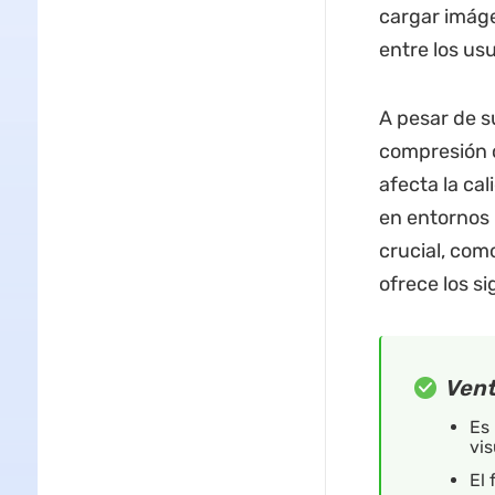
cargar imáge
entre los usu
A pesar de s
compresión c
afecta la ca
en entornos 
crucial, com
ofrece los si
Vent
Es
vis
El 