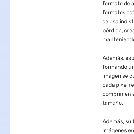
formato de a
formatos est
se usa indis
pérdida, cr
manteniendo
Además, está
formando una
imagen se co
cada píxel re
comprimen en
tamaño.
Además, su t
imágenes en