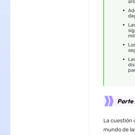
ar
Ad
de
Las
sig
mil
Los
seg
La
dis
par
Parte 
La cuestión 
mundo de las