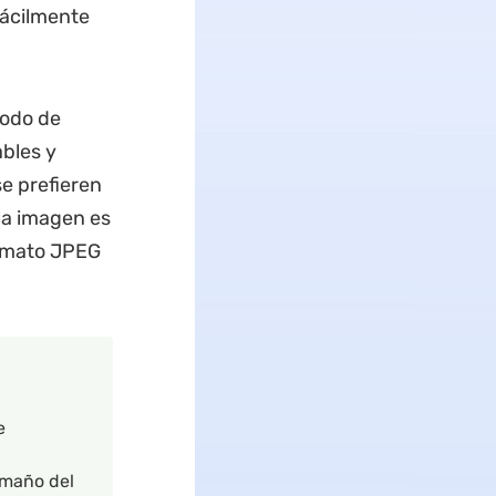
fácilmente
todo de
bles y
se prefieren
la imagen es
ormato JPEG
e
amaño del