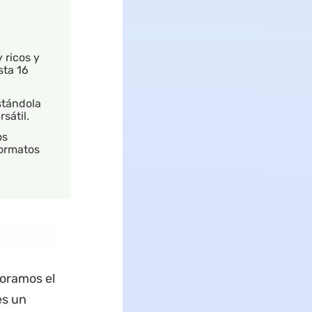
.
 ricos y
sta 16
stándola
sátil.
os
formatos
oramos el
es un