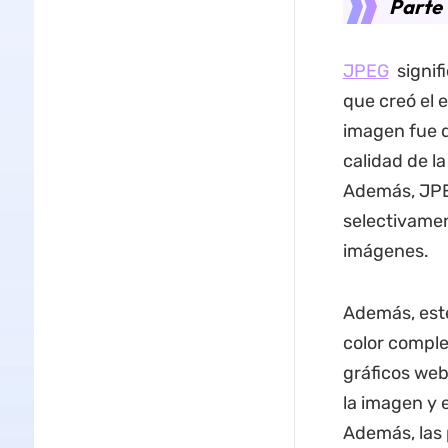
Parte 
JPEG
signif
que creó el 
imagen fue d
calidad de l
Además, JPEG
selectivamen
imágenes.
Además, este
color comple
gráficos web
la imagen y 
Además, las 