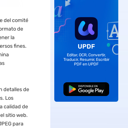
e del comité
formato de
ener la
UPDF
ersos fines.
mina
Editar, OCR, Convertir,
Traducir, Resumir, Escribir
as
PDF en UPDF
 detalles de
Descarga Gratuita
s. Los
a calidad de
l sitio web.
 JPEG para